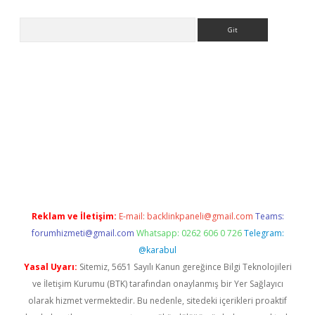
Arama
er
Reklam ve İletişim:
E-mail:
backlinkpaneli@gmail.com
Teams:
forumhizmeti@gmail.com
Whatsapp: 0262 606 0 726
Telegram:
@karabul
Yasal Uyarı:
Sitemiz, 5651 Sayılı Kanun gereğince Bilgi Teknolojileri
ve İletişim Kurumu (BTK) tarafından onaylanmış bir Yer Sağlayıcı
olarak hizmet vermektedir. Bu nedenle, sitedeki içerikleri proaktif