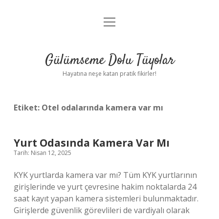
menüyü
Anasayfa
aç
Gizlilik Politikası
Gülümseme Dolu Tüyolar
Yasal Uyarı
Hayatına neşe katan pratik fikirler!
Hakkımızda
Etiket:
Otel odalarında kamera var mı
Yurt Odasında Kamera Var Mı
Tarih: Nisan 12, 2025
KYK yurtlarda kamera var mı? Tüm KYK yurtlarının
girişlerinde ve yurt çevresine hakim noktalarda 24
saat kayıt yapan kamera sistemleri bulunmaktadır.
Girişlerde güvenlik görevlileri de vardiyalı olarak