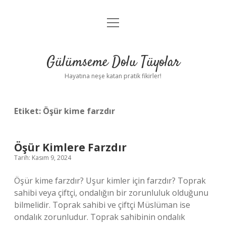
menüyü
Anasayfa
aç
Gizlilik Politikası
Gülümseme Dolu Tüyolar
Yasal Uyarı
Hayatına neşe katan pratik fikirler!
Hakkımızda
Etiket:
Öşür kime farzdır
Öşür Kimlere Farzdır
Tarih: Kasım 9, 2024
Öşür kime farzdır? Uşur kimler için farzdır? Toprak
sahibi veya çiftçi, ondalığın bir zorunluluk olduğunu
bilmelidir. Toprak sahibi ve çiftçi Müslüman ise
ondalık zorunludur. Toprak sahibinin ondalık