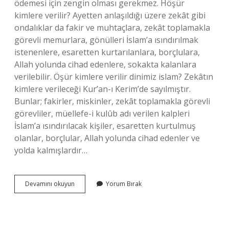
ödemesi için zengin olması gerekmez. Höşür
kimlere verilir? Ayetten anlaşıldığı üzere zekât gibi
ondalıklar da fakir ve muhtaçlara, zekât toplamakla
görevli memurlara, gönülleri İslam’a ısındırılmak
istenenlere, esaretten kurtarılanlara, borçlulara,
Allah yolunda cihad edenlere, sokakta kalanlara
verilebilir. Öşür kimlere verilir dinimiz islam? Zekâtın
kimlere verileceği Kur’an-ı Kerim’de sayılmıştır.
Bunlar; fakirler, miskinler, zekât toplamakla görevli
görevliler, müellefe-i kulûb adı verilen kalpleri
İslam’a ısındırılacak kişiler, esaretten kurtulmuş
olanlar, borçlular, Allah yolunda cihad edenler ve
yolda kalmışlardır…
Öşür
Devamını okuyun
Yorum Bırak
Kimlere
Farzdır