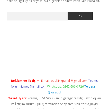
halinde, ilgili içerikler yasal süre içerisinde sitemizden kaldırılacaktır.
Arama
ş
betexper
Reklam ve İletişim:
E-mail:
backlinkpaneli@gmail.com
Teams:
forumhizmeti@gmail.com
Whatsapp: 0262 606 0 726
Telegram:
@karabul
Yasal Uyarı:
Sitemiz, 5651 Sayılı Kanun gereğince Bilgi Teknolojileri
ve İletişim Kurumu (BTK) tarafından onaylanmış bir Yer Sağlayıcı