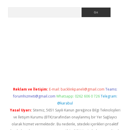
Arama
er
Reklam ve İletişim:
E-mail:
backlinkpaneli@gmail.com
Teams:
forumhizmeti@gmail.com
Whatsapp: 0262 606 0 726
Telegram:
@karabul
Yasal Uyarı:
Sitemiz, 5651 Sayılı Kanun gereğince Bilgi Teknolojileri
ve İletişim Kurumu (BTK) tarafından onaylanmış bir Yer Sağlayıcı
olarak hizmet vermektedir. Bu nedenle, sitedeki içerikleri proaktif