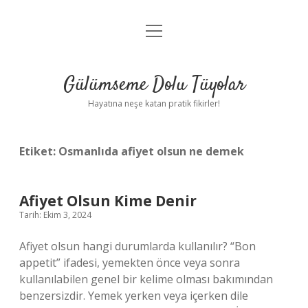
menüyü
Anasayfa
aç
Gizlilik Politikası
Gülümseme Dolu Tüyolar
Yasal Uyarı
Hayatına neşe katan pratik fikirler!
Hakkımızda
Etiket:
Osmanlıda afiyet olsun ne demek
Afiyet Olsun Kime Denir
Tarih: Ekim 3, 2024
Afiyet olsun hangi durumlarda kullanılır? “Bon
appetit” ifadesi, yemekten önce veya sonra
kullanılabilen genel bir kelime olması bakımından
benzersizdir. Yemek yerken veya içerken dile