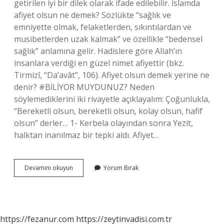
getirilen iyi bir dilek olarak ifade edilebilir. İslamda
afiyet olsun ne demek? Sözlükte “sağlık ve
emniyette olmak, felaketlerden, sıkıntılardan ve
musibetlerden uzak kalmak” ve özellikle “bedensel
sağlık” anlamına gelir. Hadislere göre Allah’ın
insanlara verdiği en güzel nimet afiyettir (bkz.
Tirmizî, “Da’avât”, 106). Afiyet olsun demek yerine ne
denir? #BİLİYOR MUYDUNUZ? Neden
söylemediklerini iki rivayetle açıklayalım: Çoğunlukla,
“Bereketli olsun, bereketli olsun, kolay olsun, hafif
olsun” derler… 1- Kerbela olayından sonra Yezit,
halktan inanılmaz bir tepki aldı. Afiyet…
Afiyet
Devamını okuyun
Yorum Bırak
Olsun
Kime
Denir
https://fezanur.com
https://zeytinvadisi.com.tr