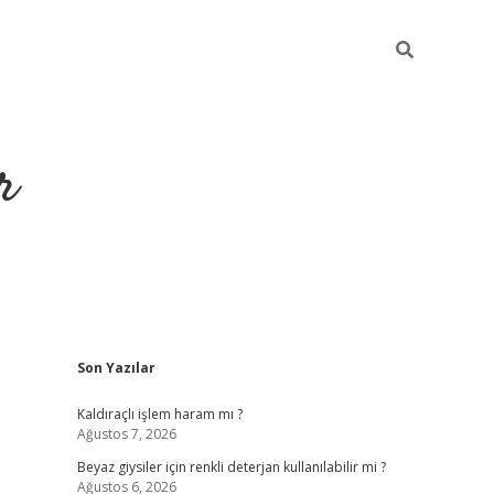
r
Sidebar
Son Yazılar
ilbet yeni giriş
ilbet
grandoperabet giriş
betexper
Kaldıraçlı işlem haram mı ?
Ağustos 7, 2026
Beyaz giysiler için renkli deterjan kullanılabilir mi ?
Ağustos 6, 2026