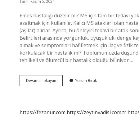
Tarih: Kasım 5, 2024
Emes hastalığı düzelir mi? MS için tam bir tedavi yok
azaltmak için kullanılır. Kalıcı MS atakları olan has
(aşılar) alırlar. Ayrıca, bu önleyici tedavi bir atak so
Belirtileri arasında yorgunluk, uyuşukluk, denge ka
almak ve semptomları hafifletmek için ilaç ve fizik te
korkulacak bir hastalık mı? Toplumumuzda düşündü
tehlikeli ve ölümcül bir hastalık olduğu biliniyor.…
Emes
Devamını okuyun
Yorum Bırak
Hastalığı
Nedir
Tedavisi
Var
Mıdır
https://fezanur.com
https://zeytinvadisi.com.tr
http