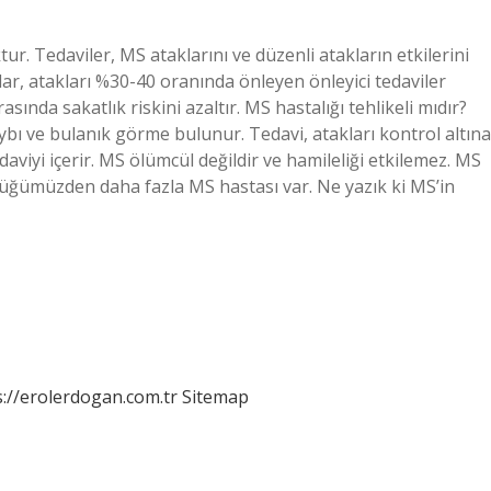
tur. Tedaviler, MS ataklarını ve düzenli atakların etkilerini
talar, atakları %30-40 oranında önleyen önleyici tedaviler
nrasında sakatlık riskini azaltır. MS hastalığı tehlikeli mıdır?
ybı ve bulanık görme bulunur. Tedavi, atakları kontrol altına
daviyi içerir. MS ölümcül değildir ve hamileliği etkilemez. MS
ğümüzden daha fazla MS hastası var. Ne yazık ki MS’in
s://erolerdogan.com.tr
Sitemap