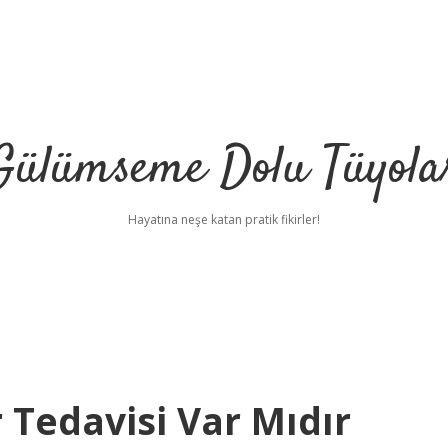
Gülümseme Dolu Tüyola
Hayatına neşe katan pratik fikirler!
 Tedavisi Var Mıdır