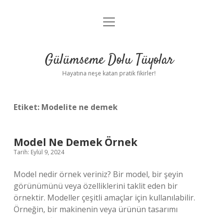
menüyü
Anasayfa
aç
Gizlilik Politikası
Gülümseme Dolu Tüyolar
Yasal Uyarı
Hayatına neşe katan pratik fikirler!
Hakkımızda
Etiket:
Modelite ne demek
Model Ne Demek Örnek
Tarih: Eylül 9, 2024
Model nedir örnek veriniz? Bir model, bir şeyin
görünümünü veya özelliklerini taklit eden bir
örnektir. Modeller çeşitli amaçlar için kullanılabilir.
Örneğin, bir makinenin veya ürünün tasarımı