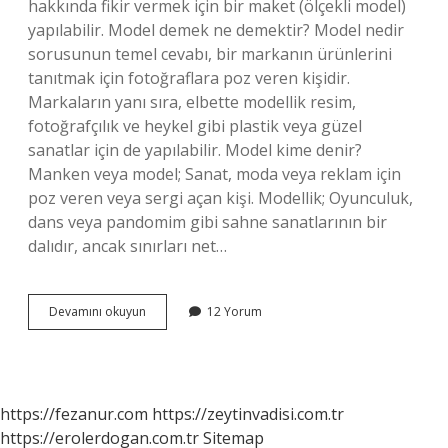
hakkında fikir vermek için bir maket (ölçekli model)
yapılabilir. Model demek ne demektir? Model nedir
sorusunun temel cevabı, bir markanın ürünlerini
tanıtmak için fotoğraflara poz veren kişidir.
Markaların yanı sıra, elbette modellik resim,
fotoğrafçılık ve heykel gibi plastik veya güzel
sanatlar için de yapılabilir. Model kime denir?
Manken veya model; Sanat, moda veya reklam için
poz veren veya sergi açan kişi. Modellik; Oyunculuk,
dans veya pandomim gibi sahne sanatlarının bir
dalıdır, ancak sınırları net…
Model
Devamını okuyun
12 Yorum
Ne
Demek
Örnek
https://fezanur.com
https://zeytinvadisi.com.tr
https://erolerdogan.com.tr
Sitemap