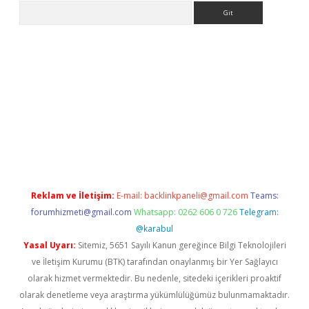
Arama
er
Reklam ve İletişim:
E-mail:
backlinkpaneli@gmail.com
Teams:
forumhizmeti@gmail.com
Whatsapp: 0262 606 0 726
Telegram:
@karabul
Yasal Uyarı:
Sitemiz, 5651 Sayılı Kanun gereğince Bilgi Teknolojileri
ve İletişim Kurumu (BTK) tarafından onaylanmış bir Yer Sağlayıcı
olarak hizmet vermektedir. Bu nedenle, sitedeki içerikleri proaktif
olarak denetleme veya araştırma yükümlülüğümüz bulunmamaktadır.