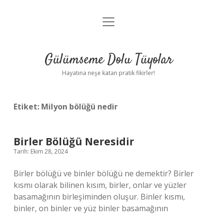
menüyü
Anasayfa
aç
Gizlilik Politikası
Gülümseme Dolu Tüyolar
Yasal Uyarı
Hayatına neşe katan pratik fikirler!
Hakkımızda
Etiket:
Milyon bölüğü nedir
Birler Bölüğü Neresidir
Tarih: Ekim 28, 2024
Birler bölüğü ve binler bölüğü ne demektir? Birler
kısmı olarak bilinen kısım, birler, onlar ve yüzler
basamağının birleşiminden oluşur. Binler kısmı,
binler, on binler ve yüz binler basamağının