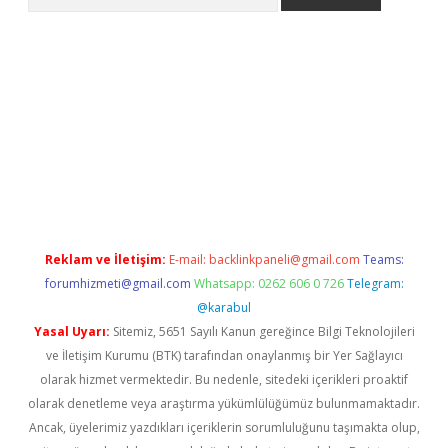
er
Reklam ve İletişim:
E-mail:
backlinkpaneli@gmail.com
Teams:
forumhizmeti@gmail.com
Whatsapp: 0262 606 0 726
Telegram:
@karabul
Yasal Uyarı:
Sitemiz, 5651 Sayılı Kanun gereğince Bilgi Teknolojileri
ve İletişim Kurumu (BTK) tarafından onaylanmış bir Yer Sağlayıcı
olarak hizmet vermektedir. Bu nedenle, sitedeki içerikleri proaktif
olarak denetleme veya araştırma yükümlülüğümüz bulunmamaktadır.
Ancak, üyelerimiz yazdıkları içeriklerin sorumluluğunu taşımakta olup,