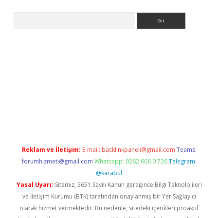
Arama
er
Reklam ve İletişim:
E-mail:
backlinkpaneli@gmail.com
Teams:
forumhizmeti@gmail.com
Whatsapp: 0262 606 0 726
Telegram:
@karabul
Yasal Uyarı:
Sitemiz, 5651 Sayılı Kanun gereğince Bilgi Teknolojileri
ve İletişim Kurumu (BTK) tarafından onaylanmış bir Yer Sağlayıcı
olarak hizmet vermektedir. Bu nedenle, sitedeki içerikleri proaktif