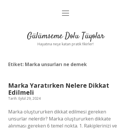
menüyü
Anasayfa
aç
Gizlilik Politikası
Gülümseme Dolu Tüyolar
Yasal Uyarı
Hayatına neşe katan pratik fikirler!
Hakkımızda
Etiket:
Marka unsurları ne demek
Marka Yaratırken Nelere Dikkat
Edilmeli
Tarih: Eylül 29, 2024
Marka oluştururken dikkat edilmesi gereken
unsurlar nelerdir? Marka oluştururken dikkate
alınması gereken 6 temel nokta. 1. Rakiplerinizi ve