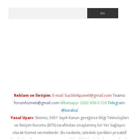
Arama
er
Reklam ve İletişim:
E-mail:
backlinkpaneli@gmail.com
Teams:
forumhizmeti@gmail.com
Whatsapp: 0262 606 0 726
Telegram:
@karabul
Yasal Uyarı:
Sitemiz, 5651 Sayılı Kanun gereğince Bilgi Teknolojileri
ve İletişim Kurumu (BTK) tarafından onaylanmış bir Yer Sağlayıcı
olarak hizmet vermektedir. Bu nedenle, sitedeki içerikleri proaktif