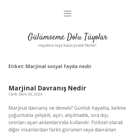
menüyü
Anasayfa
aç
Gizlilik Politikası
Gülümseme Dolu Tüyolar
Yasal Uyarı
Hayatına neşe katan pratik fikirler!
Hakkımızda
Etiket:
Marjinal sosyal fayda nedir
Marjinal Davranış Nedir
Tarih: Ekim 30, 2024
Marjinal davranış ne demek? Günlük hayatta, kelime
çoğunlukla çelişkili, aşırı, alışılmadık, sıra dışı,
sınırları aşan anlamlarında kullanılır. Fiziksel olarak
diğer insanlardan farklı görünen veya davranan