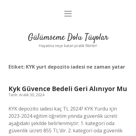
menüyü
Anasayfa
aç
Gizlilik Politikası
Gülümseme Dolu Tüyolar
Yasal Uyarı
Hayatına neşe katan pratik fikirler!
Hakkımızda
Etiket:
KYK yurt depozito iadesi ne zaman yatar
Kyk Güvence Bedeli Geri Alınıyor Mu
Tarih: Aralık 30, 2024
KYK depozito iadesi kaç TL 2024? KYK Yurdu için
2023-2024 eğitim öğretim yılında güvenlik ücreti
aşağıdaki şekilde belirlenmiştir: 1. kategori oda
güvenlik ücreti 855 TL’dir. 2. kategori oda güvenlik