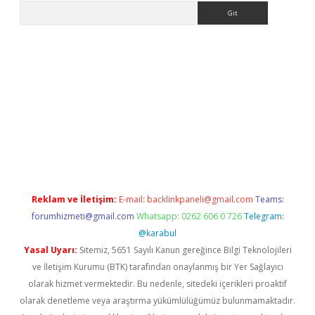
Arama
er
Reklam ve İletişim:
E-mail:
backlinkpaneli@gmail.com
Teams:
forumhizmeti@gmail.com
Whatsapp: 0262 606 0 726
Telegram:
@karabul
Yasal Uyarı:
Sitemiz, 5651 Sayılı Kanun gereğince Bilgi Teknolojileri
ve İletişim Kurumu (BTK) tarafından onaylanmış bir Yer Sağlayıcı
olarak hizmet vermektedir. Bu nedenle, sitedeki içerikleri proaktif
olarak denetleme veya araştırma yükümlülüğümüz bulunmamaktadır.