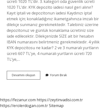
ücreti 1020 TL’dir. 3. kategori oda güvenlik ücreti
1020 TL’dir. KYK depozito iadesi nasıl geri alınır?
Kayıt iptali ve depozitonun iadesi Kaydınızı iptal
etmek için; konakladığınız ikametgahınıza imzalı bir
dilekçe sunmanız gerekmektedir. Talebiniz üzerine
depozitonuz ve günlük konaklama ücretiniz size
iade edilecektir. Dilekçenizde SİZE ait bir hesabın
IBAN numarasını belirtmeniz gerekmektedir. 4 yıllık
KYK depozitosu ne kadar? 2 ve 3 numaralı yurtların
ücreti 607 TL’ye, 4 numaralı yurtların ücreti 720
TL’ye,…
Kyk
Devamını okuyun
Yorum Bırak
Güvence
Bedeli
Geri
Alınıyor
Mu
https://fezanur.com
https://zeytinvadisi.com.tr
https://erolerdogan.com.tr
Sitemap