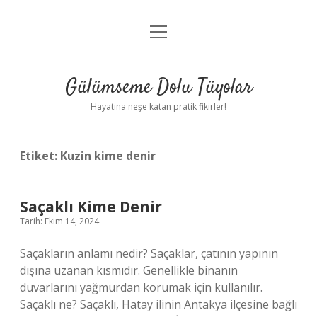
menüyü
Anasayfa
aç
Gizlilik Politikası
Gülümseme Dolu Tüyolar
Yasal Uyarı
Hayatına neşe katan pratik fikirler!
Hakkımızda
Etiket:
Kuzin kime denir
Saçaklı Kime Denir
Tarih: Ekim 14, 2024
Saçakların anlamı nedir? Saçaklar, çatının yapının
dışına uzanan kısmıdır. Genellikle binanın
duvarlarını yağmurdan korumak için kullanılır.
Saçaklı ne? Saçaklı, Hatay ilinin Antakya ilçesine bağlı