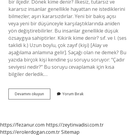
bir ilçedir. Dönek kime denir? İlkesiz, tutarsız ve
kararsız insanlar genellikle hayattan ne istediklerini
bilmezler; aşırı kararsızdırlar. Yeni bir bakış açısı
veya yeni bir düşünceyle karşılaştıklarında aniden
yön değiştirebilirler. Bu insanlar genellikle düşük
özsaygıya sahiptirler. Kikirik kime denir? sıf. ve I. (ses
taklidi k.) Uzun boylu, çok zayıf (kişi) [Alay ve
aşağılama anlamına gelir]. Saçağı olan ne demek? Bu
yazıda birçok kişi kendine şu soruyu soruyor: “Çadır
seviyesi nedir?” Bu soruyu cevaplamak için kısa
bilgiler derledik.…
Saçaklı
Devamını okuyun
Yorum Bırak
Kime
Denir
https://fezanur.com
https://zeytinvadisi.com.tr
https://erolerdogan.com.tr
Sitemap