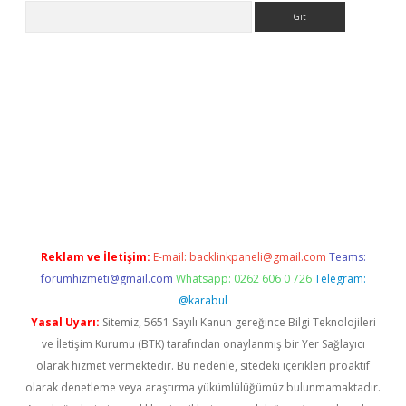
Arama
er
Reklam ve İletişim:
E-mail:
backlinkpaneli@gmail.com
Teams:
forumhizmeti@gmail.com
Whatsapp: 0262 606 0 726
Telegram:
@karabul
Yasal Uyarı:
Sitemiz, 5651 Sayılı Kanun gereğince Bilgi Teknolojileri
ve İletişim Kurumu (BTK) tarafından onaylanmış bir Yer Sağlayıcı
olarak hizmet vermektedir. Bu nedenle, sitedeki içerikleri proaktif
olarak denetleme veya araştırma yükümlülüğümüz bulunmamaktadır.