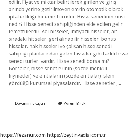
edilir. Fiyat ve miktar belirtilerek girilen ve giriş
anında yerine getirilmeyen emrin otomatik olarak
iptal edildiği bir emir türüdür. Hisse senedinin cinsi
nedir? Hisse senedi sahipliğinden elde edilen gelir
temettülerdir. Adi hisseler, imtiyazlı hisseler, alt
sıradaki hisseler, geri alınabilir hisseler, bonus
hisseler, hak hisseleri ve çalışan hisse senedi
sahipliği planlarından gelen hisseler gibi farklı hisse
senedi türleri vardır. Hisse senedi borsa mı?
Borsalar, hisse senetlerinin (sözde menkul
kıymetler) ve emtiaların (sözde emtialar) işlem
gördüğü kurumsal piyasalardır. Hisse senetleri,…
Hisse
Devamını okuyun
Yorum Bırak
Senedi
Ne
Belgesi
https://fezanur.com
https://zeytinvadisi.com.tr