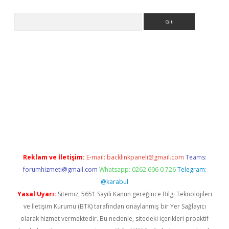
Arama
er
Reklam ve İletişim:
E-mail:
backlinkpaneli@gmail.com
Teams:
forumhizmeti@gmail.com
Whatsapp: 0262 606 0 726
Telegram:
@karabul
Yasal Uyarı:
Sitemiz, 5651 Sayılı Kanun gereğince Bilgi Teknolojileri
ve İletişim Kurumu (BTK) tarafından onaylanmış bir Yer Sağlayıcı
olarak hizmet vermektedir. Bu nedenle, sitedeki içerikleri proaktif