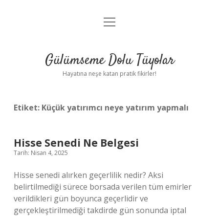
menüyü
Anasayfa
aç
Gizlilik Politikası
Gülümseme Dolu Tüyolar
Yasal Uyarı
Hayatına neşe katan pratik fikirler!
Hakkımızda
Etiket:
Küçük yatırımcı neye yatırım yapmalı
Hisse Senedi Ne Belgesi
Tarih: Nisan 4, 2025
Hisse senedi alırken geçerlilik nedir? Aksi
belirtilmediği sürece borsada verilen tüm emirler
verildikleri gün boyunca geçerlidir ve
gerçekleştirilmediği takdirde gün sonunda iptal