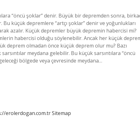
lara “öncü şoklar” denir. Büyük bir depremden sonra, birka
Bu küçük depremlere “artçı şoklar” denir ve yoğunlukları
arak azalır. Küçük depremler büyük depremin habercisi mi?
lerin habercisi olduğu söylenebilir. Ancak her küçük depre
üyük deprem olmadan önce küçük deprem olur mu? Bazı
arsıntılar meydana gelebilir. Bu küçük sarsıntılara “öncü
 geleceği bölgede veya çevresinde meydana…
s://erolerdogan.com.tr
Sitemap