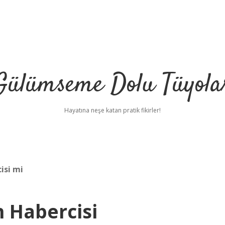
Gülümseme Dolu Tüyola
Hayatına neşe katan pratik fikirler!
isi mi
 Habercisi