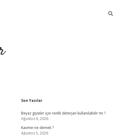
r
Sidebar
Son Yazılar
ilbet yeni giriş
ilbet
grandoperabet giriş
betexper
Beyaz giysiler için renkli deterjan kullanılabilir mi ?
Ağustos 6, 2026
Kavmin ne demek ?
Ağustos 5, 2026