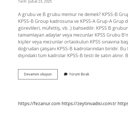
Tarih: Şubat 23, 2025
A grubu ve B grubu memur ne demek? KPSS-B Grup Ka
KPSS-B Group kadrosuna ve KPSS-A Grup-A Grup değer
görevlileri, müfettiş, vb. .) bahsedilir. KPSS B gru
tamamlayan adaylar veya mezunlar KPSS Grubu B’ni
kişiler veya mezunlar ortaokulun KPSS sınavına ba
doğrudan çalışanı KPSS-B kadrolarından biridir. Bu
dışındaki tüm kadrolar KPSS-B testi ile satın alınır
Kpss
Devamını okuyun
Yorum Bırak
A
Grubu
Ve
B
Grubu
https://fezanur.com
https://zeytinvadisi.com.tr
http
Farkı
Nedir