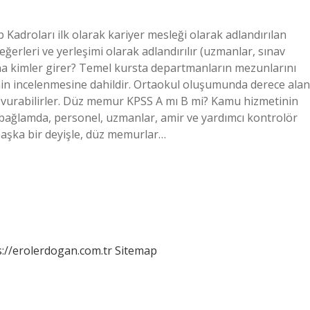
droları ilk olarak kariyer mesleği olarak adlandırılan
leri ve yerleşimi olarak adlandırılır (uzmanlar, sınav
buna kimler girer? Temel kursta departmanların mezunlarını
n incelenmesine dahildir. Ortaokul oluşumunda derece alan
şvurabilirler. Düz memur KPSS A mı B mi? Kamu hizmetinin
 bağlamda, personel, uzmanlar, amir ve yardımcı kontrolör
. Başka bir deyişle, düz memurlar…
s://erolerdogan.com.tr
Sitemap