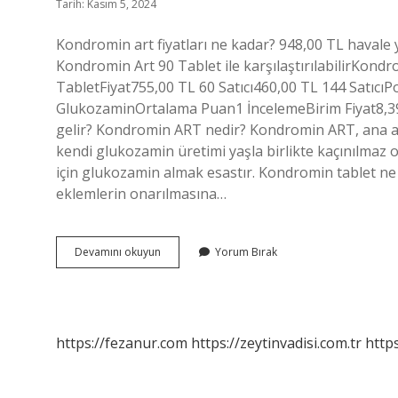
Tarih: Kasım 5, 2024
Kondromin art fiyatları ne kadar? 948,00 TL havale
Kondromin Art 90 Tablet ile karşılaştırılabilirKond
TabletFiyat755,00 TL 60 Satıcı460,00 TL 144 Satıcı
GlukozaminOrtalama Puan1 İncelemeBirim Fiyat8,39
gelir? Kondromin ART nedir? Kondromin ART, ana ak
kendi glukozamin üretimi yaşla birlikte kaçınılmaz 
için glukozamin almak esastır. Kondromin tablet ne i
eklemlerin onarılmasına…
Kondromin
Devamını okuyun
Yorum Bırak
Art
Tablet
Ne
Kadar
https://fezanur.com
https://zeytinvadisi.com.tr
http