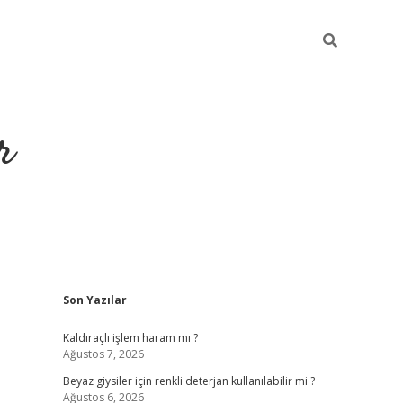
r
Sidebar
Son Yazılar
ilbet yeni giriş
ilbet
grandoperabet giriş
betexper
Kaldıraçlı işlem haram mı ?
Ağustos 7, 2026
Beyaz giysiler için renkli deterjan kullanılabilir mi ?
Ağustos 6, 2026