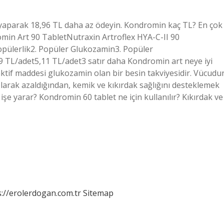
 yaparak 18,96 TL daha az ödeyin. Kondromin kaç TL? En çok
romin Art 90 TabletNutraxin Artroflex HYA-C-II 90
Popülerlik2. Popüler Glukozamin3. Popüler
 TL/adet5,11 TL/adet3 satır daha Kondromin art neye iyi
tif maddesi glukozamin olan bir besin takviyesidir. Vücudu
olarak azaldığından, kemik ve kıkırdak sağlığını desteklemek
şe yarar? Kondromin 60 tablet ne için kullanılır? Kıkırdak ve
s://erolerdogan.com.tr
Sitemap