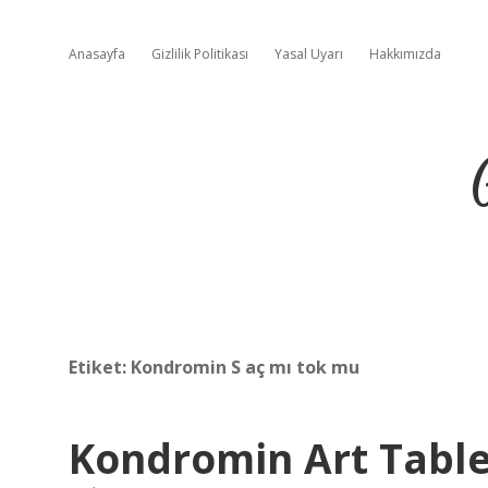
Anasayfa
Gizlilik Politikası
Yasal Uyarı
Hakkımızda
Etiket:
Kondromin S aç mı tok mu
Kondromin Art Tabl