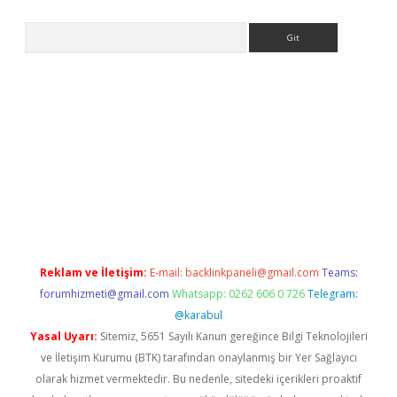
Arama
er
Reklam ve İletişim:
E-mail:
backlinkpaneli@gmail.com
Teams:
forumhizmeti@gmail.com
Whatsapp: 0262 606 0 726
Telegram:
@karabul
Yasal Uyarı:
Sitemiz, 5651 Sayılı Kanun gereğince Bilgi Teknolojileri
ve İletişim Kurumu (BTK) tarafından onaylanmış bir Yer Sağlayıcı
olarak hizmet vermektedir. Bu nedenle, sitedeki içerikleri proaktif