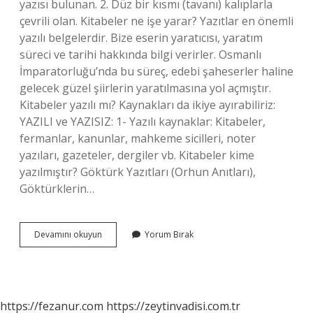
yazısı bulunan. 2. Düz bir kısmı (tavanı) kalıplarla
çevrili olan. Kitabeler ne işe yarar? Yazıtlar en önemli
yazılı belgelerdir. Bize eserin yaratıcısı, yaratım
süreci ve tarihi hakkında bilgi verirler. Osmanlı
İmparatorluğu’nda bu süreç, edebi şaheserler haline
gelecek güzel şiirlerin yaratılmasına yol açmıştır.
Kitabeler yazılı mı? Kaynakları da ikiye ayırabiliriz:
YAZILI ve YAZISIZ: 1- Yazılı kaynaklar: Kitabeler,
fermanlar, kanunlar, mahkeme sicilleri, noter
yazıları, gazeteler, dergiler vb. Kitabeler kime
yazılmıştır? Göktürk Yazıtları (Orhun Anıtları),
Göktürklerin…
Kitabeler
Devamını okuyun
Yorum Bırak
Ne
Demek
https://fezanur.com
https://zeytinvadisi.com.tr