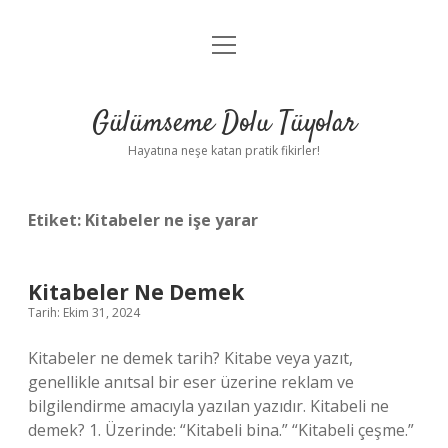
menüyü
Anasayfa
aç
Gizlilik Politikası
Gülümseme Dolu Tüyolar
Yasal Uyarı
Hayatına neşe katan pratik fikirler!
Hakkımızda
Etiket:
Kitabeler ne işe yarar
Kitabeler Ne Demek
Tarih: Ekim 31, 2024
Kitabeler ne demek tarih? Kitabe veya yazıt,
genellikle anıtsal bir eser üzerine reklam ve
bilgilendirme amacıyla yazılan yazıdır. Kitabeli ne
demek? 1. Üzerinde: “Kitabeli bina.” “Kitabeli çeşme.”