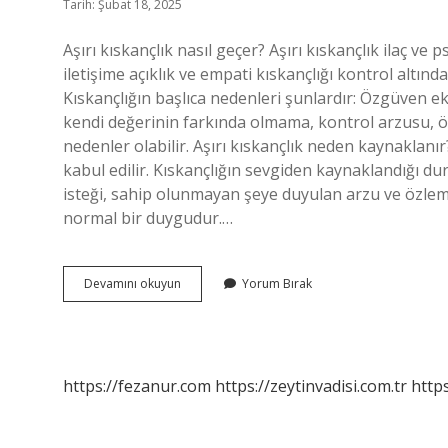
Tarih: Şubat 18, 2025
Aşırı kıskançlık nasıl geçer? Aşırı kıskançlık ilaç ve ps
iletişime açıklık ve empati kıskançlığı kontrol altınd
Kıskançlığın başlıca nedenleri şunlardır: Özgüven ek
kendi değerinin farkında olmama, kontrol arzusu, öz
nedenler olabilir. Aşırı kıskançlık neden kaynaklanır
kabul edilir. Kıskançlığın sevgiden kaynaklandığı d
isteği, sahip olunmayan şeye duyulan arzu ve özlem
normal bir duygudur.…
Aşırı
Devamını okuyun
Yorum Bırak
Kıskançlıktan
Nasıl
Kurtulurum
https://fezanur.com
https://zeytinvadisi.com.tr
http