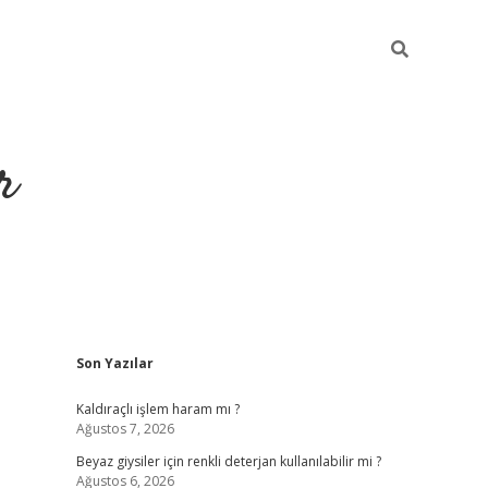
r
Sidebar
Son Yazılar
ilbet yeni giriş
ilbet
grandoperabet giriş
betexper
Kaldıraçlı işlem haram mı ?
Ağustos 7, 2026
Beyaz giysiler için renkli deterjan kullanılabilir mi ?
Ağustos 6, 2026