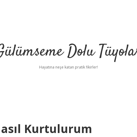
Gülümseme Dolu Tüyola
Hayatına neşe katan pratik fikirler!
Nasıl Kurtulurum