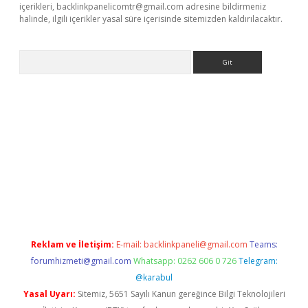
içerikleri,
backlinkpanelicomtr@gmail.com
adresine bildirmeniz
halinde, ilgili içerikler yasal süre içerisinde sitemizden kaldırılacaktır.
Arama
doperabet giriş
betexper
Reklam ve İletişim:
E-mail:
backlinkpaneli@gmail.com
Teams:
forumhizmeti@gmail.com
Whatsapp: 0262 606 0 726
Telegram:
@karabul
Yasal Uyarı:
Sitemiz, 5651 Sayılı Kanun gereğince Bilgi Teknolojileri