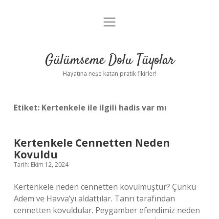
menüyü
Anasayfa
aç
Gizlilik Politikası
Gülümseme Dolu Tüyolar
Yasal Uyarı
Hayatına neşe katan pratik fikirler!
Hakkımızda
Etiket:
Kertenkele ile ilgili hadis var mı
Kertenkele Cennetten Neden
Kovuldu
Tarih: Ekim 12, 2024
Kertenkele neden cennetten kovulmuştur? Çünkü
Adem ve Havva’yı aldattılar. Tanrı tarafından
cennetten kovuldular. Peygamber efendimiz neden