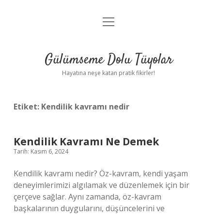
menüyü
Anasayfa
aç
Gizlilik Politikası
Gülümseme Dolu Tüyolar
Yasal Uyarı
Hayatına neşe katan pratik fikirler!
Hakkımızda
Etiket:
Kendilik kavramı nedir
Kendilik Kavramı Ne Demek
Tarih: Kasım 6, 2024
Kendilik kavramı nedir? Öz-kavram, kendi yaşam
deneyimlerimizi algılamak ve düzenlemek için bir
çerçeve sağlar. Aynı zamanda, öz-kavram
başkalarının duygularını, düşüncelerini ve