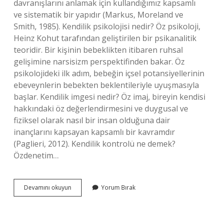
davranışlarını anlamak için kullandığımız kapsamlı
ve sistematik bir yapıdır (Markus, Moreland ve
Smith, 1985). Kendilik psikolojisi nedir? Öz psikoloji,
Heinz Kohut tarafından geliştirilen bir psikanalitik
teoridir. Bir kişinin bebeklikten itibaren ruhsal
gelişimine narsisizm perspektifinden bakar. Öz
psikolojideki ilk adım, bebeğin içsel potansiyellerinin
ebeveynlerin bebekten beklentileriyle uyuşmasıyla
başlar. Kendilik imgesi nedir? Öz imaj, bireyin kendisi
hakkındaki öz değerlendirmesini ve duygusal ve
fiziksel olarak nasıl bir insan olduğuna dair
inançlarını kapsayan kapsamlı bir kavramdır
(Paglieri, 2012). Kendilik kontrolü ne demek?
Özdenetim…
Kendilik
Devamını okuyun
Yorum Bırak
Kavramı
Ne
Demek