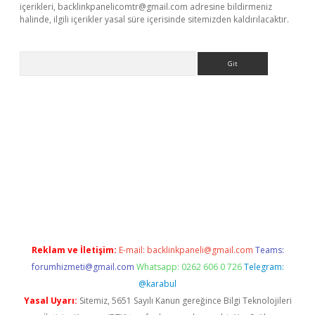
içerikleri,
backlinkpanelicomtr@gmail.com
adresine bildirmeniz
halinde, ilgili içerikler yasal süre içerisinde sitemizden kaldırılacaktır.
Arama
er
Reklam ve İletişim:
E-mail:
backlinkpaneli@gmail.com
Teams:
forumhizmeti@gmail.com
Whatsapp: 0262 606 0 726
Telegram:
@karabul
Yasal Uyarı:
Sitemiz, 5651 Sayılı Kanun gereğince Bilgi Teknolojileri