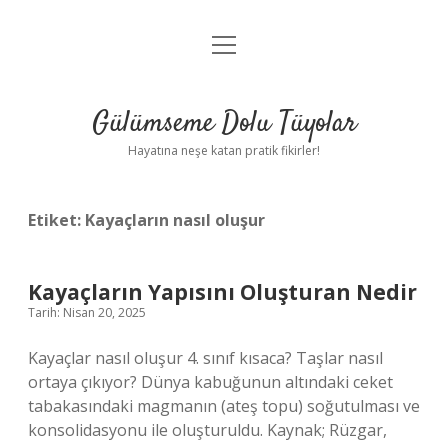
menüyü
Anasayfa
aç
Gizlilik Politikası
Gülümseme Dolu Tüyolar
Yasal Uyarı
Hayatına neşe katan pratik fikirler!
Hakkımızda
Etiket:
Kayaçların nasıl oluşur
Kayaçların Yapısını Oluşturan Nedir
Tarih: Nisan 20, 2025
Kayaçlar nasıl oluşur 4. sınıf kısaca? Taşlar nasıl
ortaya çıkıyor? Dünya kabuğunun altındaki ceket
tabakasındaki magmanın (ateş topu) soğutulması ve
konsolidasyonu ile oluşturuldu. Kaynak; Rüzgar,