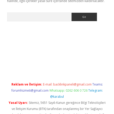
halinde, ilgili içerikler yasal süre içerisinde sitemizden kaldırılacaktır.
Arama
per
Reklam ve İletişim:
E-mail:
backlinkpaneli@gmail.com
Teams:
forumhizmeti@gmail.com
Whatsapp: 0262 606 0 726
Telegram:
@karabul
Yasal Uyarı:
Sitemiz, 5651 Sayılı Kanun gereğince Bilgi Teknolojileri
ve İletişim Kurumu (BTK) tarafından onaylanmış bir Yer Sağlayıcı