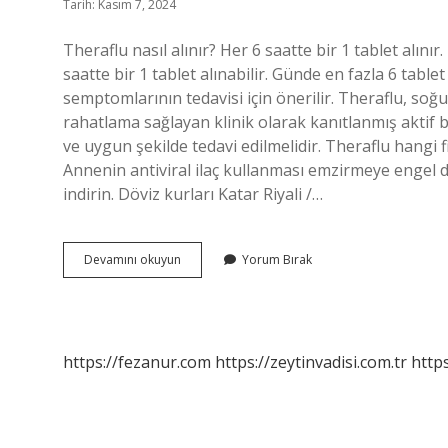
Tarih: Kasım 7, 2024
Theraflu nasıl alınır? Her 6 saatte bir 1 tablet alı
saatte bir 1 tablet alınabilir. Günde en fazla 6 tablet
semptomlarının tedavisi için önerilir. Theraflu, soğuk
rahatlama sağlayan klinik olarak kanıtlanmış aktif bil
ve uygun şekilde tedavi edilmelidir. Theraflu hangi f
Annenin antiviral ilaç kullanması emzirmeye engel d
indirin. Döviz kurları Katar Riyali /…
Theraflu
Devamını okuyun
Yorum Bırak
Reçeteli
Mi
https://fezanur.com
https://zeytinvadisi.com.tr
http