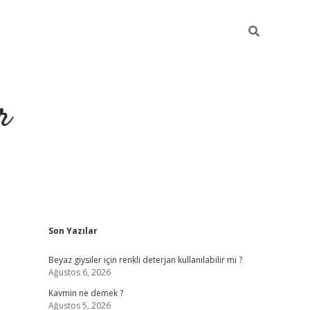
r
Sidebar
Son Yazılar
ilbet yeni giriş
ilbet
grandoperabet giriş
betexper
Beyaz giysiler için renkli deterjan kullanılabilir mi ?
Ağustos 6, 2026
Kavmin ne demek ?
Ağustos 5, 2026