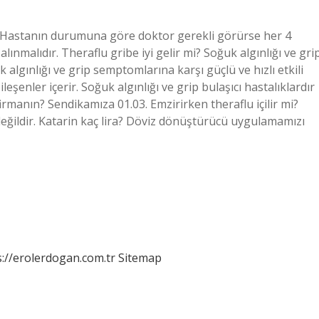
nır. Hastanın durumuna göre doktor gerekli görürse her 4
 alınmalıdır. Theraflu gribe iyi gelir mi? Soğuk algınlığı ve gri
 algınlığı ve grip semptomlarına karşı güçlü ve hızlı etkili
eşenler içerir. Soğuk algınlığı ve grip bulaşıcı hastalıklardır
irmanın? Sendikamıza 01.03. Emzirirken theraflu içilir mi?
eğildir. Katarin kaç lira? Döviz dönüştürücü uygulamamızı
s://erolerdogan.com.tr
Sitemap