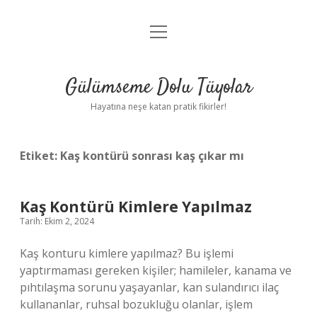
menüyü
Anasayfa
aç
Gizlilik Politikası
Gülümseme Dolu Tüyolar
Yasal Uyarı
Hayatına neşe katan pratik fikirler!
Hakkımızda
Etiket:
Kaş kontürü sonrası kaş çıkar mı
Kaş Kontürü Kimlere Yapılmaz
Tarih: Ekim 2, 2024
Kaş konturu kimlere yapılmaz? Bu işlemi
yaptırmaması gereken kişiler; hamileler, kanama ve
pıhtılaşma sorunu yaşayanlar, kan sulandırıcı ilaç
kullananlar, ruhsal bozukluğu olanlar, işlem