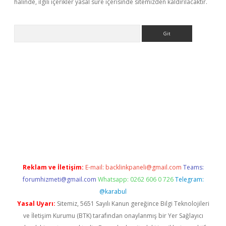
halinde, ilgili içerikler yasal süre içerisinde sitemizden kaldırılacaktır.
Arama
er
Reklam ve İletişim:
E-mail:
backlinkpaneli@gmail.com
Teams:
forumhizmeti@gmail.com
Whatsapp: 0262 606 0 726
Telegram:
@karabul
Yasal Uyarı:
Sitemiz, 5651 Sayılı Kanun gereğince Bilgi Teknolojileri
ve İletişim Kurumu (BTK) tarafından onaylanmış bir Yer Sağlayıcı