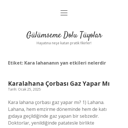
menüyü
Anasayfa
aç
Gizlilik Politikası
Gülümseme Dolu Tüyolar
Yasal Uyarı
Hayatına neşe katan pratik fikirler!
Hakkımızda
Etiket:
Kara lahananın yan etkileri nelerdir
Karalahana Çorbası Gaz Yapar Mı
Tarih: Ocak 25, 2025
Kara lahana çorbası gaz yapar mı? 1) Lahana.
Lahana, hem emzirme döneminde hem de katı
gıdaya geçildiğinde gaz yapan bir sebzedir.
Doktorlar, yenildiğinde patatesle birlikte