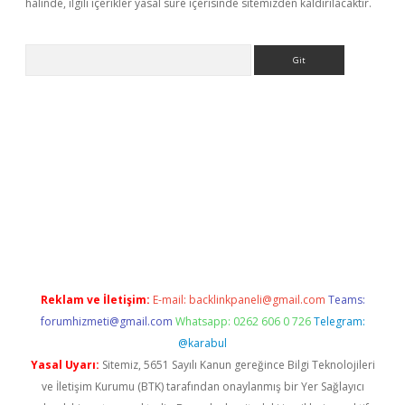
halinde, ilgili içerikler yasal süre içerisinde sitemizden kaldırılacaktır.
Arama
er
Reklam ve İletişim:
E-mail:
backlinkpaneli@gmail.com
Teams:
forumhizmeti@gmail.com
Whatsapp: 0262 606 0 726
Telegram:
@karabul
Yasal Uyarı:
Sitemiz, 5651 Sayılı Kanun gereğince Bilgi Teknolojileri
ve İletişim Kurumu (BTK) tarafından onaylanmış bir Yer Sağlayıcı