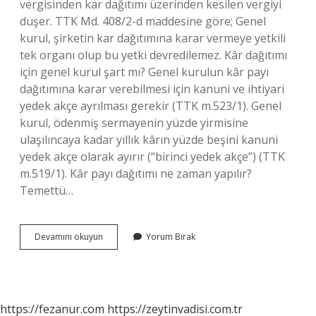
vergisinden kar dağıtımı üzerinden kesilen vergiyi
düşer. TTK Md. 408/2-d maddesine göre; Genel
kurul, şirketin kar dağıtımına karar vermeye yetkili
tek organı olup bu yetki devredilemez. Kâr dağıtımı
için genel kurul şart mı? Genel kurulun kâr payı
dağıtımına karar verebilmesi için kanuni ve ihtiyari
yedek akçe ayrılması gerekir (TTK m.523/1). Genel
kurul, ödenmiş sermayenin yüzde yirmisine
ulaşılıncaya kadar yıllık kârın yüzde beşini kanuni
yedek akçe olarak ayırır (“birinci yedek akçe”) (TTK
m.519/1). Kâr payı dağıtımı ne zaman yapılır?
Temettü…
Yönetim
Devamını okuyun
Yorum Bırak
Kurulu
Kar
Dağıtım
Kararı
Alabilir
https://fezanur.com
https://zeytinvadisi.com.tr
Mi