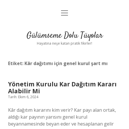
menüyü
Anasayfa
aç
Gizlilik Politikası
Gülümseme Dolu Tüyolar
Yasal Uyarı
Hayatına neşe katan pratik fikirler!
Hakkımızda
Etiket:
Kâr dağıtımı için genel kurul şart mı
Yönetim Kurulu Kar Dağıtım Kararı
Alabilir Mi
Tarih: Ekim 6, 2024
Kâr dağıtım kararını kim verir? Kar payı alan ortak,
aldığı kar payının yarısını genel kurul
beyannamesinde beyan eder ve hesaplanan gelir