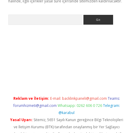
halinde, ilgili içerikler yasal süre içerisinde sitemizden kaldırılacaktır.
Arama
er
Reklam ve İletişim:
E-mail:
backlinkpaneli@gmail.com
Teams:
forumhizmeti@gmail.com
Whatsapp: 0262 606 0 726
Telegram:
@karabul
Yasal Uyarı:
Sitemiz, 5651 Sayılı Kanun gereğince Bilgi Teknolojileri
ve İletişim Kurumu (BTK) tarafından onaylanmış bir Yer Sağlayıcı