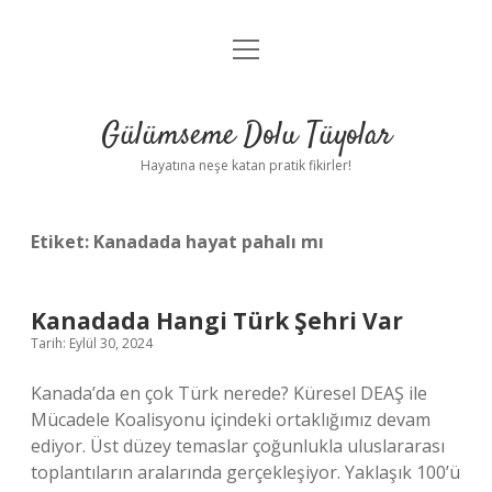
menüyü
Anasayfa
aç
Gizlilik Politikası
Gülümseme Dolu Tüyolar
Yasal Uyarı
Hayatına neşe katan pratik fikirler!
Hakkımızda
Etiket:
Kanadada hayat pahalı mı
Kanadada Hangi Türk Şehri Var
Tarih: Eylül 30, 2024
Kanada’da en çok Türk nerede? Küresel DEAŞ ile
Mücadele Koalisyonu içindeki ortaklığımız devam
ediyor. Üst düzey temaslar çoğunlukla uluslararası
toplantıların aralarında gerçekleşiyor. Yaklaşık 100’ü