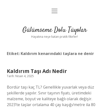
menüyü
Anasayfa
aç
Gizlilik Politikası
Gülümseme Dolu Tüyolar
Yasal Uyarı
Hayatına neşe katan pratik fikirler!
Hakkımızda
Etiket:
Kaldırım kenarındaki taşlara ne denir
Kaldırım Taşı Adı Nedir
Tarih: Nisan 4, 2025
Bordür taşı kaç TL? Genellikle yuvarlak veya düz
şekillerde yapılır. Sınır taşının fiyatı, üretimdeki
malzeme, boyut ve kaliteye bağlı olarak değişir.
2023’te taşlar ortalama 40 çay kaşığı/metre ila 80