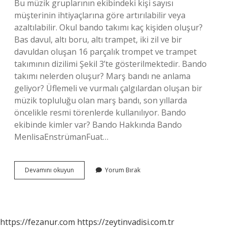
Bu müzik gruplarının ekibindeki kişi sayısı
müşterinin ihtiyaçlarına göre artırılabilir veya
azaltılabilir. Okul bando takımı kaç kişiden oluşur?
Bas davul, altı boru, altı trampet, iki zil ve bir
davuldan oluşan 16 parçalık trompet ve trampet
takımının dizilimi Şekil 3’te gösterilmektedir. Bando
takımı nelerden oluşur? Marş bandı ne anlama
geliyor? Üflemeli ve vurmalı çalgılardan oluşan bir
müzik topluluğu olan marş bandı, son yıllarda
öncelikle resmi törenlerde kullanılıyor. Bando
ekibinde kimler var? Bando Hakkında Bando
MenlisaEnstrümanFuat…
Bando
Devamını okuyun
Yorum Bırak
Takımı
Kaç
Kişiden
Oluşur
https://fezanur.com
https://zeytinvadisi.com.tr