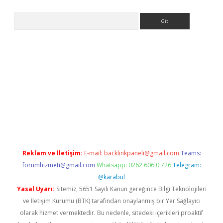
Arama
er
Reklam ve İletişim:
E-mail:
backlinkpaneli@gmail.com
Teams:
forumhizmeti@gmail.com
Whatsapp: 0262 606 0 726
Telegram:
@karabul
Yasal Uyarı:
Sitemiz, 5651 Sayılı Kanun gereğince Bilgi Teknolojileri
ve İletişim Kurumu (BTK) tarafından onaylanmış bir Yer Sağlayıcı
olarak hizmet vermektedir. Bu nedenle, sitedeki içerikleri proaktif