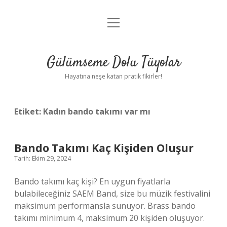
menüyü
Anasayfa
aç
Gizlilik Politikası
Gülümseme Dolu Tüyolar
Yasal Uyarı
Hayatına neşe katan pratik fikirler!
Hakkımızda
Etiket:
Kadın bando takımı var mı
Bando Takımı Kaç Kişiden Oluşur
Tarih: Ekim 29, 2024
Bando takımı kaç kişi? En uygun fiyatlarla
bulabileceğiniz SAEM Band, size bu müzik festivalini
maksimum performansla sunuyor. Brass bando
takımı minimum 4, maksimum 20 kişiden oluşuyor.