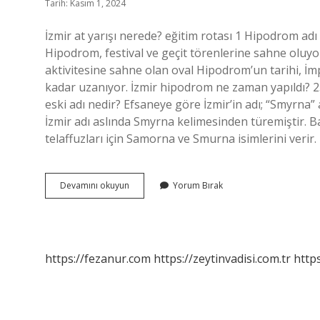
Tarih: Kasım 1, 2024
İzmir at yarışı nerede? eğitim rotası 1 Hipodrom ad
Hipodrom, festival ve geçit törenlerine sahne oluyo
aktivitesine sahne olan oval Hipodrom’un tarihi, İm
kadar uzanıyor. İzmir hipodrom ne zaman yapıldı? 23 
eski adı nedir? Efsaneye göre İzmir’in adı; “Smyrna”
İzmir adı aslında Smyrna kelimesinden türemiştir. 
telaffuzları için Samorna ve Smurna isimlerini veri
Izmir
Devamını okuyun
Yorum Bırak
Hipodrom
Adı
Nedir
https://fezanur.com
https://zeytinvadisi.com.tr
http