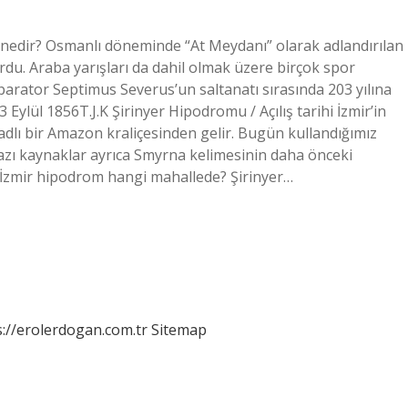
ı nedir? Osmanlı döneminde “At Meydanı” olarak adlandırılan
rdu. Araba yarışları da dahil olmak üzere birçok spor
parator Septimus Severus’un saltanatı sırasında 203 yılına
Eylül 1856T.J.K Şirinyer Hipodromu / Açılış tarihi İzmir’in
 adlı bir Amazon kraliçesinden gelir. Bugün kullandığımız
Bazı kaynaklar ayrıca Smyrna kelimesinin daha önceki
r. İzmir hipodrom hangi mahallede? Şirinyer…
s://erolerdogan.com.tr
Sitemap