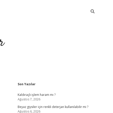
r
Sidebar
Son Yazılar
ilbet yeni giriş
ilbet
grandoperabet giriş
betexper
Kaldıraçlı işlem haram mı ?
Ağustos 7, 2026
Beyaz giysiler için renkli deterjan kullanılabilir mi ?
Ağustos 6, 2026