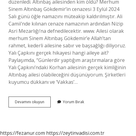
düzenledi. Altınbaş ailesinden kim öldü? Merhum
Sinem Altınbaş Gökdemir’in cenazesi 3 Eylül 2024
Salı günü öğle namazını müteakip kaldırılmıştır. Ali
Camii’nde kılınan cenaze namazının ardından Nizip
Asri Mezarlığı’na defnedilecektir. www. Ailesi olarak
merhum Sinem Altınbaş Gökdemir’e Allah’tan
rahmet, kederli ailesine sabır ve başsağlığı diliyoruz.
Yalı Çapkını gerçek hikayesi hangi aileye ait?
Paylaşımda, “Günlerdir yaptığım araştırmalara göre
Yalı Çapkını’ndaki Korhan ailesinin gerçek kimliğinin
Altınbaş ailesi olabileceğini düşünüyorum. Şirketleri
kuyumcu dükkanı ve ‘Vakkas’…
Altınbaş
Devamını okuyun
Yorum Bırak
Ailesi
Hikayesi
Nedir
https://fezanur.com
https://zeytinvadisi.com.tr