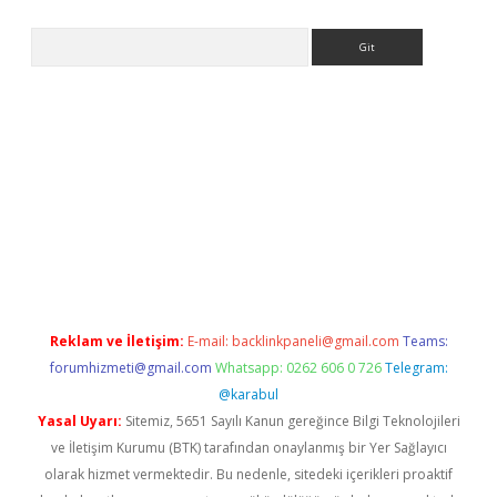
Arama
er
Reklam ve İletişim:
E-mail:
backlinkpaneli@gmail.com
Teams:
forumhizmeti@gmail.com
Whatsapp: 0262 606 0 726
Telegram:
@karabul
Yasal Uyarı:
Sitemiz, 5651 Sayılı Kanun gereğince Bilgi Teknolojileri
ve İletişim Kurumu (BTK) tarafından onaylanmış bir Yer Sağlayıcı
olarak hizmet vermektedir. Bu nedenle, sitedeki içerikleri proaktif