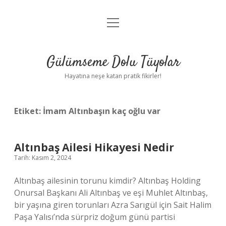
menüyü
Anasayfa
aç
Gizlilik Politikası
Gülümseme Dolu Tüyolar
Yasal Uyarı
Hayatına neşe katan pratik fikirler!
Hakkımızda
Etiket:
İmam Altınbaşın kaç oğlu var
Altınbaş Ailesi Hikayesi Nedir
Tarih: Kasım 2, 2024
Altınbaş ailesinin torunu kimdir? Altınbaş Holding
Onursal Başkanı Ali Altınbaş ve eşi Muhlet Altınbaş,
bir yaşına giren torunları Azra Sarıgül için Sait Halim
Paşa Yalısı’nda sürpriz doğum günü partisi