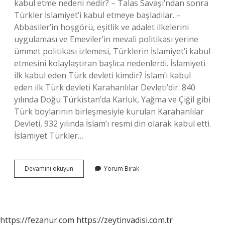
kabul etme nedeni nedir? – Talas Savaşı’ndan sonra
Türkler İslamiyet’i kabul etmeye başladılar. –
Abbasiler’in hoşgörü, eşitlik ve adalet ilkelerini
uygulaması ve Emeviler’in mevali politikası yerine
ümmet politikası izlemesi, Türklerin İslamiyet’i kabul
etmesini kolaylaştıran başlıca nedenlerdi. İslamiyeti
ilk kabul eden Türk devleti kimdir? İslam’ı kabul
eden ilk Türk devleti Karahanlılar Devleti’dir. 840
yılında Doğu Türkistan’da Karluk, Yağma ve Çiğil gibi
Türk boylarının birleşmesiyle kurulan Karahanlılar
Devleti, 932 yılında İslam’ı resmi din olarak kabul etti.
İslamiyet Türkler…
Türkler
Devamını okuyun
Yorum Bırak
Islamiyeti
Nasıl
Kabul
Etti
https://fezanur.com
https://zeytinvadisi.com.tr