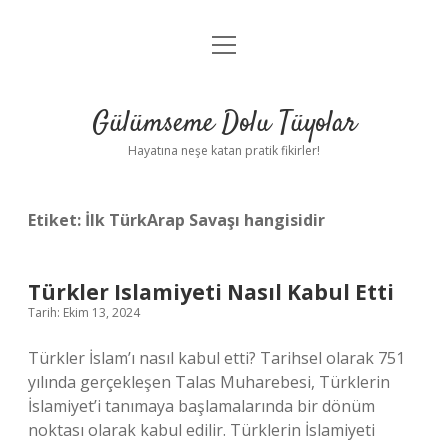
menüyü
Anasayfa
aç
Gizlilik Politikası
Gülümseme Dolu Tüyolar
Yasal Uyarı
Hayatına neşe katan pratik fikirler!
Hakkımızda
Etiket:
İlk TürkArap Savaşı hangisidir
Türkler Islamiyeti Nasıl Kabul Etti
Tarih: Ekim 13, 2024
Türkler İslam’ı nasıl kabul etti? Tarihsel olarak 751
yılında gerçekleşen Talas Muharebesi, Türklerin
İslamiyet’i tanımaya başlamalarında bir dönüm
noktası olarak kabul edilir. Türklerin İslamiyeti