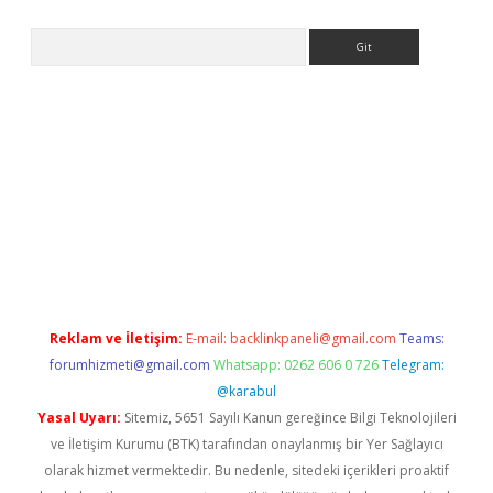
Arama
per
Reklam ve İletişim:
E-mail:
backlinkpaneli@gmail.com
Teams:
forumhizmeti@gmail.com
Whatsapp: 0262 606 0 726
Telegram:
@karabul
Yasal Uyarı:
Sitemiz, 5651 Sayılı Kanun gereğince Bilgi Teknolojileri
ve İletişim Kurumu (BTK) tarafından onaylanmış bir Yer Sağlayıcı
olarak hizmet vermektedir. Bu nedenle, sitedeki içerikleri proaktif