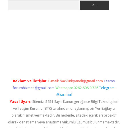
Arama
er
Reklam ve İletişim:
E-mail:
backlinkpaneli@gmail.com
Teams:
forumhizmeti@gmail.com
Whatsapp: 0262 606 0 726
Telegram:
@karabul
Yasal Uyarı:
Sitemiz, 5651 Sayılı Kanun gereğince Bilgi Teknolojileri
ve İletişim Kurumu (BTK) tarafından onaylanmış bir Yer Sağlayıcı
olarak hizmet vermektedir. Bu nedenle, sitedeki içerikleri proaktif
olarak denetleme veya araştırma yükümlülüğümüz bulunmamaktadır.