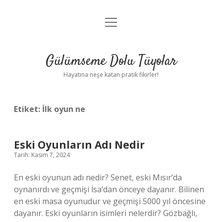
menüyü
Anasayfa
aç
Gizlilik Politikası
Gülümseme Dolu Tüyolar
Yasal Uyarı
Hayatına neşe katan pratik fikirler!
Hakkımızda
Etiket:
İlk oyun ne
Eski Oyunların Adı Nedir
Tarih: Kasım 7, 2024
En eski oyunun adı nedir? Senet, eski Mısır’da
oynanırdı ve geçmişi İsa’dan önceye dayanır. Bilinen
en eski masa oyunudur ve geçmişi 5000 yıl öncesine
dayanır. Eski oyunların isimleri nelerdir? Gözbağlı,