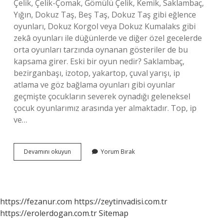
Çelik, Çelik-Çomak, Gömülü Çelik, Kemik, Saklambaç,
Yığın, Dokuz Taş, Beş Taş, Dokuz Taş gibi eğlence
oyunları, Dokuz Korgol veya Dokuz Kumalaks gibi
zekâ oyunları ile düğünlerde ve diğer özel gecelerde
orta oyunları tarzında oynanan gösteriler de bu
kapsama girer. Eski bir oyun nedir? Saklambaç,
bezirganbaşı, izotop, yakartop, çuval yarışı, ip
atlama ve göz bağlama oyunları gibi oyunlar
geçmişte çocukların severek oynadığı geleneksel
çocuk oyunlarımız arasında yer almaktadır. Top, ip
ve…
Eski
Devamını okuyun
Yorum Bırak
Oyunların
Adı
Nedir
https://fezanur.com
https://zeytinvadisi.com.tr
https://erolerdogan.com.tr
Sitemap