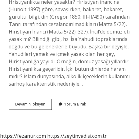
Hristiyanlıkta neler yasaktır? Hıristiyan inancına
(Hunolt 1897) göre, savaşırken, hakaret, hakaret,
gürültü, bilgi, din (Gregor 1850: III-II/490) tarafından
Tanrı tarafından cezalandırılmadıkları (Matta 5/22),
Hıristiyan İnancı (Matta 5/22): 327). İncil’de domuz eti
yasak mı? Bilindiği gibi, hz. İsa Yahudi topraklarında
doğdu ve bu geleneklerle büyüdü. Başka bir deyişle,
Yahudileri yemek ve içmek yasak olan her şey,
Hıristiyanlığa yayıldı. Örneğin, domuz yasağı yıllardır
Hıristiyanlıkta geçerlidir. İçki bütün dinlerde haram
mıdır? İslam dünyasında, alkolik içeceklerin kullanımı
sarhoş karakteristik nedeniyle…
Incilde
Devamını okuyun
Yorum Bırak
Içki
Yasak
Mı
https://fezanur.com
https://zeytinvadisi.com.tr