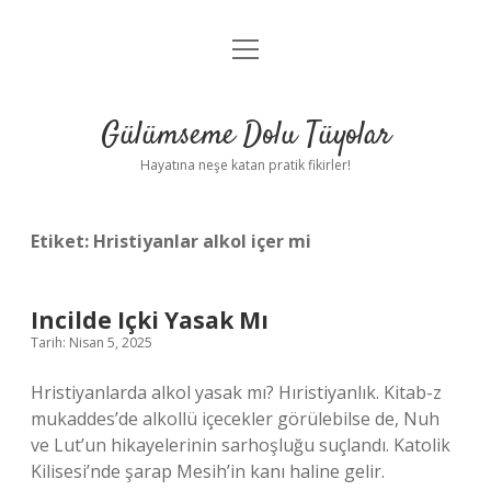
menüyü
Anasayfa
aç
Gizlilik Politikası
Gülümseme Dolu Tüyolar
Yasal Uyarı
Hayatına neşe katan pratik fikirler!
Hakkımızda
Etiket:
Hristiyanlar alkol içer mi
Incilde Içki Yasak Mı
Tarih: Nisan 5, 2025
Hristiyanlarda alkol yasak mı? Hıristiyanlık. Kitab-z
mukaddes’de alkollü içecekler görülebilse de, Nuh
ve Lut’un hikayelerinin sarhoşluğu suçlandı. Katolik
Kilisesi’nde şarap Mesih’in kanı haline gelir.