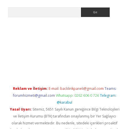
Arama
er
Reklam ve İletişim:
E-mail:
backlinkpaneli@gmail.com
Teams:
forumhizmeti@gmail.com
Whatsapp: 0262 606 0 726
Telegram:
@karabul
Yasal Uyarı:
Sitemiz, 5651 Sayılı Kanun gereğince Bilgi Teknolojileri
ve İletişim Kurumu (BTK) tarafından onaylanmış bir Yer Sağlayıcı
olarak hizmet vermektedir. Bu nedenle, sitedeki içerikleri proaktif