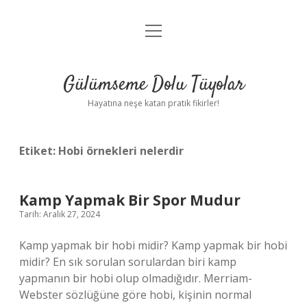
menüyü
Anasayfa
aç
Gizlilik Politikası
Gülümseme Dolu Tüyolar
Yasal Uyarı
Hayatına neşe katan pratik fikirler!
Hakkımızda
Etiket:
Hobi örnekleri nelerdir
Kamp Yapmak Bir Spor Mudur
Tarih: Aralık 27, 2024
Kamp yapmak bir hobi midir? Kamp yapmak bir hobi
midir? En sık sorulan sorulardan biri kamp
yapmanın bir hobi olup olmadığıdır. Merriam-
Webster sözlüğüne göre hobi, kişinin normal