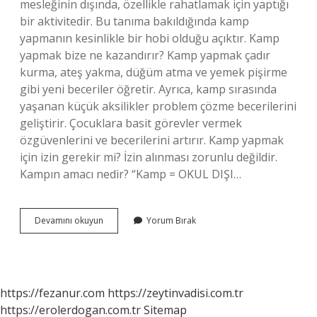
mesleğinin dışında, özellikle rahatlamak için yaptığı
bir aktivitedir. Bu tanıma bakıldığında kamp
yapmanın kesinlikle bir hobi olduğu açıktır. Kamp
yapmak bize ne kazandırır? Kamp yapmak çadır
kurma, ateş yakma, düğüm atma ve yemek pişirme
gibi yeni beceriler öğretir. Ayrıca, kamp sırasında
yaşanan küçük aksilikler problem çözme becerilerini
geliştirir. Çocuklara basit görevler vermek
özgüvenlerini ve becerilerini artırır. Kamp yapmak
için izin gerekir mi? İzin alınması zorunlu değildir.
Kampın amacı nedir? “Kamp = OKUL DIŞI…
Kamp
Devamını okuyun
Yorum Bırak
Yapmak
Bir
Spor
Mudur
https://fezanur.com
https://zeytinvadisi.com.tr
https://erolerdogan.com.tr
Sitemap