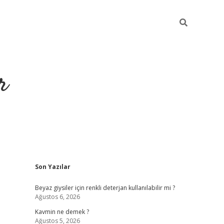
r
Sidebar
Son Yazılar
ilbet yeni giriş
ilbet
grandoperabet giriş
betexper
Beyaz giysiler için renkli deterjan kullanılabilir mi ?
Ağustos 6, 2026
Kavmin ne demek ?
Ağustos 5, 2026