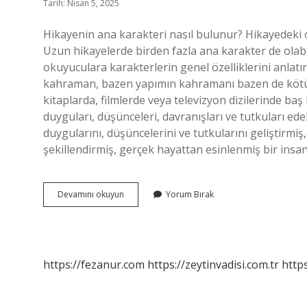
Tarih: Nisan 5, 2025
Hikayenin ana karakteri nasıl bulunur? Hikayedeki ol
Uzun hikayelerde birden fazla ana karakter de olabil
okuyuculara karakterlerin genel özelliklerini anlatı
kahraman, bazen yapımın kahramanı bazen de kötü 
kitaplarda, filmlerde veya televizyon dizilerinde ba
duyguları, düşünceleri, davranışları ve tutkuları edeb
duygularını, düşüncelerini ve tutkularını geliştirmiş,
şekillendirmiş, gerçek hayattan esinlenmiş bir insa
Hikayenin
Devamını okuyun
Yorum Bırak
Ana
Karakteri
Ne
Demek
https://fezanur.com
https://zeytinvadisi.com.tr
http