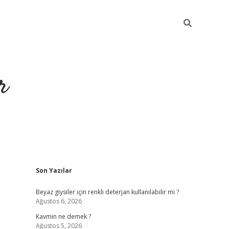
r
Sidebar
Son Yazılar
ilbet yeni giriş
ilbet
grandoperabet giriş
betexper
Beyaz giysiler için renkli deterjan kullanılabilir mi ?
Ağustos 6, 2026
Kavmin ne demek ?
Ağustos 5, 2026