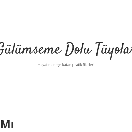
Gülümseme Dolu Tüyola
Hayatına neşe katan pratik fikirler!
 Mı