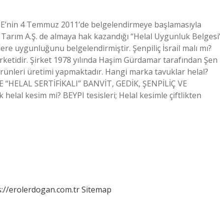
a, TSE’nin 4 Temmuz 2011’de belgelendirmeye başlamasıyla
Tarım A.Ş. de almaya hak kazandığı “Helal Uygunluk Belgesi
rlere uygunluğunu belgelendirmiştir. Şenpiliç İsrail malı mı?
şirketidir. Şirket 1978 yılında Haşim Gürdamar tarafından Şen
 ürünleri üretimi yapmaktadır. Hangi marka tavuklar helal?
 “HELAL SERTİFİKALI” BANVİT, GEDİK, ŞENPİLİÇ VE
al kesim mi? BEYPI tesisleri; Helal kesimle çiftlikten
s://erolerdogan.com.tr
Sitemap