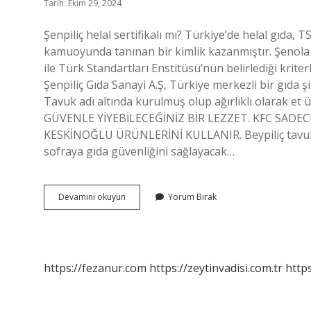
Tarih: Ekim 29, 2024
Şenpiliç helal sertifikalı mı? Türkiye’de helal gıd
kamuoyunda tanınan bir kimlik kazanmıştır. Şenola 
ile Türk Standartları Enstitüsü’nün belirlediği krite
Şenpiliç Gıda Sanayi A.Ş, Türkiye merkezli bir gıda 
Tavuk adı altında kurulmuş olup ağırlıklı olarak et
GÜVENLE YİYEBİLECEĞİNİZ BİR LEZZET. KFC SADECE
KESKİNOĞLU ÜRÜNLERİNİ KULLANIR. Beypiliç tavuk hel
sofraya gıda güvenliğini sağlayacak…
Şenpiliç
Devamını okuyun
Yorum Bırak
Tavuk
Helal
Mı
https://fezanur.com
https://zeytinvadisi.com.tr
http