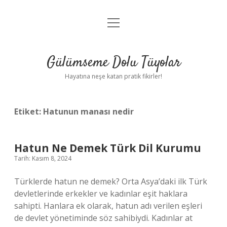
menüyü
Anasayfa
aç
Gizlilik Politikası
Gülümseme Dolu Tüyolar
Yasal Uyarı
Hayatına neşe katan pratik fikirler!
Hakkımızda
Etiket:
Hatunun manası nedir
Hatun Ne Demek Türk Dil Kurumu
Tarih: Kasım 8, 2024
Türklerde hatun ne demek? Orta Asya’daki ilk Türk
devletlerinde erkekler ve kadınlar eşit haklara
sahipti. Hanlara ek olarak, hatun adı verilen eşleri
de devlet yönetiminde söz sahibiydi. Kadınlar at