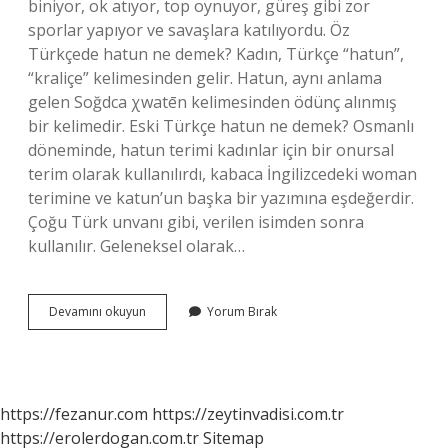
biniyor, ok atıyor, top oynuyor, güreş gibi zor
sporlar yapıyor ve savaşlara katılıyordu. Öz
Türkçede hatun ne demek? Kadın, Türkçe “hatun”,
“kraliçe” kelimesinden gelir. Hatun, aynı anlama
gelen Soğdca χwatēn kelimesinden ödünç alınmış
bir kelimedir. Eski Türkçe hatun ne demek? Osmanlı
döneminde, hatun terimi kadınlar için bir onursal
terim olarak kullanılırdı, kabaca İngilizcedeki woman
terimine ve katun’un başka bir yazımına eşdeğerdir.
Çoğu Türk unvanı gibi, verilen isimden sonra
kullanılır. Geleneksel olarak…
Hatun
Devamını okuyun
Yorum Bırak
Ne
Demek
Türk
Dil
Kurumu
https://fezanur.com
https://zeytinvadisi.com.tr
https://erolerdogan.com.tr
Sitemap