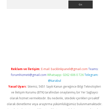
Arama
er
Reklam ve İletişim:
E-mail:
backlinkpaneli@gmail.com
Teams:
forumhizmeti@gmail.com
Whatsapp: 0262 606 0 726
Telegram:
@karabul
Yasal Uyarı:
Sitemiz, 5651 Sayılı Kanun gereğince Bilgi Teknolojileri
ve İletişim Kurumu (BTK) tarafından onaylanmış bir Yer Sağlayıcı
olarak hizmet vermektedir. Bu nedenle, sitedeki içerikleri proaktif
olarak denetleme veya araştırma yükümlülüğümüz bulunmamaktadır.