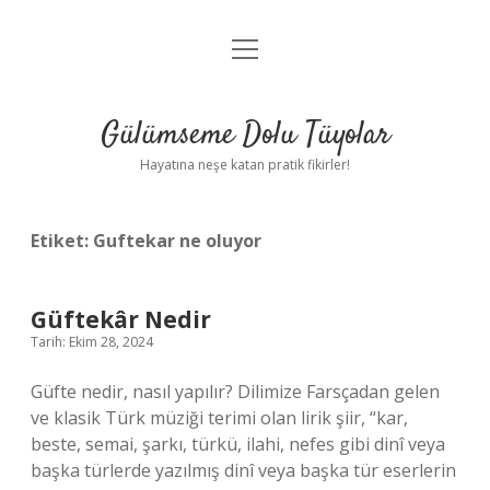
menüyü
Anasayfa
aç
Gizlilik Politikası
Gülümseme Dolu Tüyolar
Yasal Uyarı
Hayatına neşe katan pratik fikirler!
Hakkımızda
Etiket:
Guftekar ne oluyor
Güftekâr Nedir
Tarih: Ekim 28, 2024
Güfte nedir, nasıl yapılır? Dilimize Farsçadan gelen
ve klasik Türk müziği terimi olan lirik şiir, “kar,
beste, semai, şarkı, türkü, ilahi, nefes gibi dinî veya
başka türlerde yazılmış dinî veya başka tür eserlerin