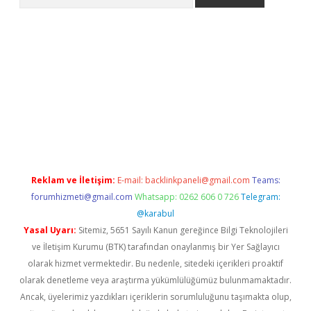
er
Reklam ve İletişim:
E-mail:
backlinkpaneli@gmail.com
Teams:
forumhizmeti@gmail.com
Whatsapp: 0262 606 0 726
Telegram:
@karabul
Yasal Uyarı:
Sitemiz, 5651 Sayılı Kanun gereğince Bilgi Teknolojileri
ve İletişim Kurumu (BTK) tarafından onaylanmış bir Yer Sağlayıcı
olarak hizmet vermektedir. Bu nedenle, sitedeki içerikleri proaktif
olarak denetleme veya araştırma yükümlülüğümüz bulunmamaktadır.
Ancak, üyelerimiz yazdıkları içeriklerin sorumluluğunu taşımakta olup,