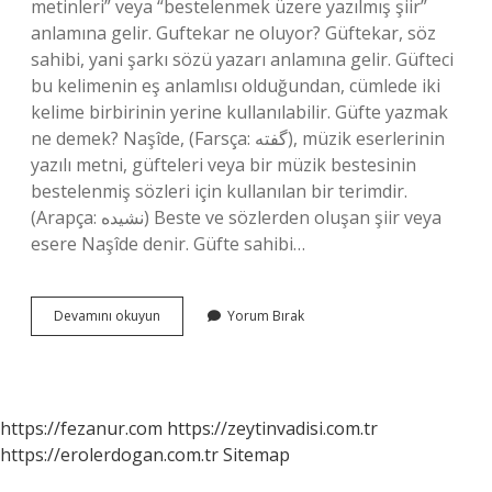
metinleri” veya “bestelenmek üzere yazılmış şiir”
anlamına gelir. Guftekar ne oluyor? Güftekar, söz
sahibi, yani şarkı sözü yazarı anlamına gelir. Güfteci
bu kelimenin eş anlamlısı olduğundan, cümlede iki
kelime birbirinin yerine kullanılabilir. Güfte yazmak
ne demek? Naşîde, (Farsça: گفته), müzik eserlerinin
yazılı metni, güfteleri veya bir müzik bestesinin
bestelenmiş sözleri için kullanılan bir terimdir.
(Arapça: نشيده) Beste ve sözlerden oluşan şiir veya
esere Naşîde denir. Güfte sahibi…
Güftekâr
Devamını okuyun
Yorum Bırak
Nedir
https://fezanur.com
https://zeytinvadisi.com.tr
https://erolerdogan.com.tr
Sitemap