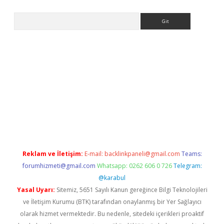
Arama
er
Reklam ve İletişim:
E-mail:
backlinkpaneli@gmail.com
Teams:
forumhizmeti@gmail.com
Whatsapp: 0262 606 0 726
Telegram:
@karabul
Yasal Uyarı:
Sitemiz, 5651 Sayılı Kanun gereğince Bilgi Teknolojileri
ve İletişim Kurumu (BTK) tarafından onaylanmış bir Yer Sağlayıcı
olarak hizmet vermektedir. Bu nedenle, sitedeki içerikleri proaktif