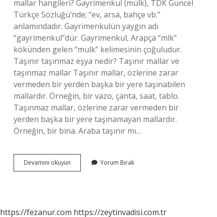
mallar hangileri? Gayrimenkul (mülk), TDK Güncel
Türkçe Sözlüğü’nde; “ev, arsa, bahçe vb.”
anlamındadır. Gayrimenkulün yaygın adı
“gayrimenkul”dür. Gayrimenkul, Arapça “mlk”
kökünden gelen “mulk” kelimesinin çoğuludur.
Taşınır taşınmaz eşya nedir? Taşınır mallar ve
taşınmaz mallar Taşınır mallar, özlerine zarar
vermeden bir yerden başka bir yere taşınabilen
mallardır. Örneğin, bir vazo, çanta, saat, tablo.
Taşınmaz mallar, özlerine zarar vermeden bir
yerden başka bir yere taşınamayan mallardır.
Örneğin, bir bina. Araba taşınır mı…
Taşınır
Devamını okuyun
Yorum Bırak
Ve
Taşınmaz
Mallar
Nelerdir
https://fezanur.com
https://zeytinvadisi.com.tr