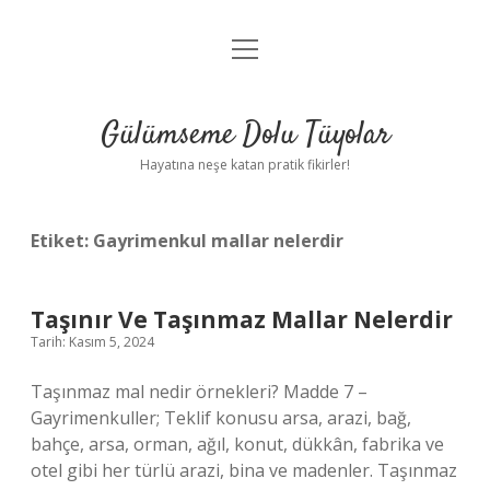
menüyü
Anasayfa
aç
Gizlilik Politikası
Gülümseme Dolu Tüyolar
Yasal Uyarı
Hayatına neşe katan pratik fikirler!
Hakkımızda
Etiket:
Gayrimenkul mallar nelerdir
Taşınır Ve Taşınmaz Mallar Nelerdir
Tarih: Kasım 5, 2024
Taşınmaz mal nedir örnekleri? Madde 7 –
Gayrimenkuller; Teklif konusu arsa, arazi, bağ,
bahçe, arsa, orman, ağıl, konut, dükkân, fabrika ve
otel gibi her türlü arazi, bina ve madenler. Taşınmaz