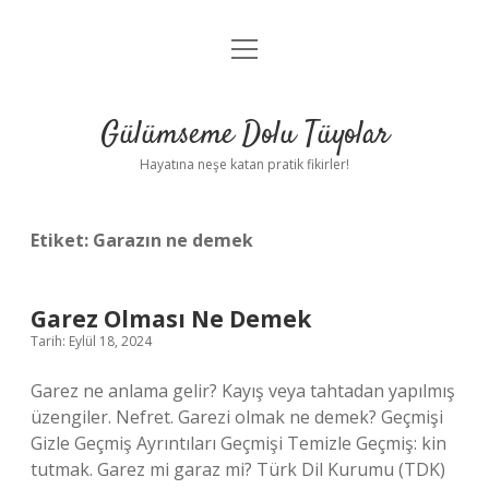
menüyü
Anasayfa
aç
Gizlilik Politikası
Gülümseme Dolu Tüyolar
Yasal Uyarı
Hayatına neşe katan pratik fikirler!
Hakkımızda
Etiket:
Garazın ne demek
Garez Olması Ne Demek
Tarih: Eylül 18, 2024
Garez ne anlama gelir? Kayış veya tahtadan yapılmış
üzengiler. Nefret. Garezi olmak ne demek? Geçmişi
Gizle Geçmiş Ayrıntıları Geçmişi Temizle Geçmiş: kin
tutmak. Garez mi garaz mi? Türk Dil Kurumu (TDK)