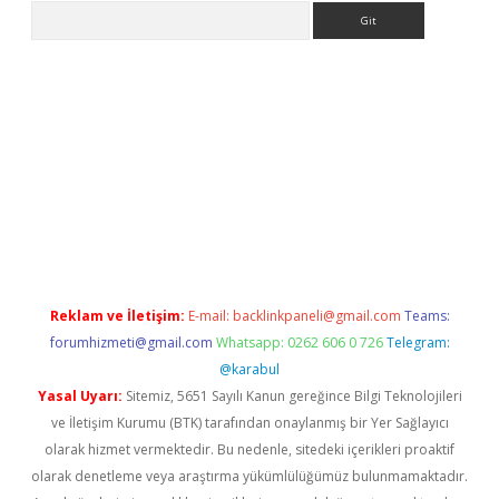
Arama
er
Reklam ve İletişim:
E-mail:
backlinkpaneli@gmail.com
Teams:
forumhizmeti@gmail.com
Whatsapp: 0262 606 0 726
Telegram:
@karabul
Yasal Uyarı:
Sitemiz, 5651 Sayılı Kanun gereğince Bilgi Teknolojileri
ve İletişim Kurumu (BTK) tarafından onaylanmış bir Yer Sağlayıcı
olarak hizmet vermektedir. Bu nedenle, sitedeki içerikleri proaktif
olarak denetleme veya araştırma yükümlülüğümüz bulunmamaktadır.