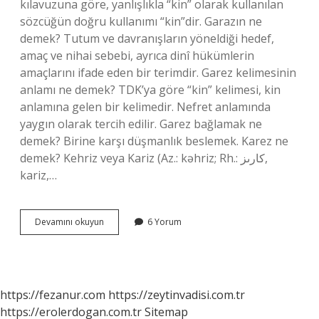
kılavuzuna göre, yanlışlıkla “kin” olarak kullanılan
sözcüğün doğru kullanımı “kin”dir. Garazın ne
demek? Tutum ve davranışların yöneldiği hedef,
amaç ve nihai sebebi, ayrıca dinî hükümlerin
amaçlarını ifade eden bir terimdir. Garez kelimesinin
anlamı ne demek? TDK’ya göre “kin” kelimesi, kin
anlamına gelen bir kelimedir. Nefret anlamında
yaygın olarak tercih edilir. Garez bağlamak ne
demek? Birine karşı düşmanlık beslemek. Karez ne
demek? Kehriz veya Kariz (Az.: kəhriz; Rh.: كارىز,
kariz,…
Garez
Devamını okuyun
6 Yorum
Olması
Ne
Demek
https://fezanur.com
https://zeytinvadisi.com.tr
https://erolerdogan.com.tr
Sitemap