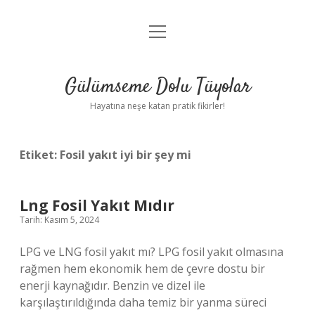
menüyü
Anasayfa
aç
Gizlilik Politikası
Gülümseme Dolu Tüyolar
Yasal Uyarı
Hayatına neşe katan pratik fikirler!
Hakkımızda
Etiket:
Fosil yakıt iyi bir şey mi
Lng Fosil Yakıt Mıdır
Tarih: Kasım 5, 2024
LPG ve LNG fosil yakıt mı? LPG fosil yakıt olmasına
rağmen hem ekonomik hem de çevre dostu bir
enerji kaynağıdır. Benzin ve dizel ile
karşılaştırıldığında daha temiz bir yanma süreci