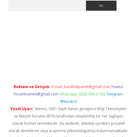
Arama
er
Reklam ve İletişim:
E-mail:
backlinkpaneli@gmail.com
Teams:
forumhizmeti@gmail.com
Whatsapp: 0262 606 0 726
Telegram:
@karabul
Yasal Uyarı:
Sitemiz, 5651 Sayılı Kanun gereğince Bilgi Teknolojileri
ve İletişim Kurumu (BTK) tarafından onaylanmış bir Yer Sağlayıcı
olarak hizmet vermektedir. Bu nedenle, sitedeki içerikleri proaktif
olarak denetleme veya araştırma yükümlülüğümüz bulunmamaktadır.