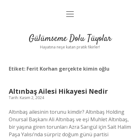
menüyü
Anasayfa
aç
Gizlilik Politikası
Gülümseme Dolu Tüyolar
Yasal Uyarı
Hayatına neşe katan pratik fikirler!
Hakkımızda
Etiket:
Ferit Korhan gerçekte kimin oğlu
Altınbaş Ailesi Hikayesi Nedir
Tarih: Kasım 2, 2024
Altınbaş ailesinin torunu kimdir? Altınbaş Holding
Onursal Başkanı Ali Altınbaş ve eşi Muhlet Altınbaş,
bir yaşına giren torunları Azra Sarıgül için Sait Halim
Paşa Yalısı’nda sürpriz doğum günü partisi