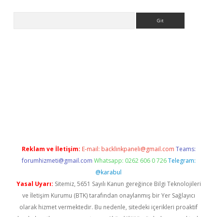
Arama
er
Reklam ve İletişim:
E-mail:
backlinkpaneli@gmail.com
Teams:
forumhizmeti@gmail.com
Whatsapp: 0262 606 0 726
Telegram:
@karabul
Yasal Uyarı:
Sitemiz, 5651 Sayılı Kanun gereğince Bilgi Teknolojileri
ve İletişim Kurumu (BTK) tarafından onaylanmış bir Yer Sağlayıcı
olarak hizmet vermektedir. Bu nedenle, sitedeki içerikleri proaktif