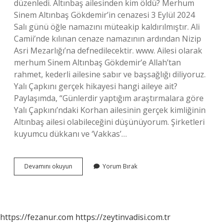
düzenledi. Altınbaş ailesinden kim öldü? Merhum
Sinem Altınbaş Gökdemir’in cenazesi 3 Eylül 2024
Salı günü öğle namazını müteakip kaldırılmıştır. Ali
Camii’nde kılınan cenaze namazının ardından Nizip
Asri Mezarlığı’na defnedilecektir. www. Ailesi olarak
merhum Sinem Altınbaş Gökdemir’e Allah’tan
rahmet, kederli ailesine sabır ve başsağlığı diliyoruz.
Yalı Çapkını gerçek hikayesi hangi aileye ait?
Paylaşımda, “Günlerdir yaptığım araştırmalara göre
Yalı Çapkını’ndaki Korhan ailesinin gerçek kimliğinin
Altınbaş ailesi olabileceğini düşünüyorum. Şirketleri
kuyumcu dükkanı ve ‘Vakkas’…
Altınbaş
Devamını okuyun
Yorum Bırak
Ailesi
Hikayesi
Nedir
https://fezanur.com
https://zeytinvadisi.com.tr