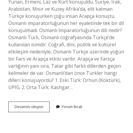
Yunan, Ermeni, Laz ve Kürt konuşuldu. Suriye, Irak,
Arabistan, Mısır ve Kuzey Afrika’da, elit katman
Türkçe konuşurken çoğu insan Arapça konuştu.
Osmanlı imparatorluğunun her eyaletinde tek bir dil
konuşulmadı. Osmanlı İmparatorluğunun dili nedir?
Osmanlı Türk, Osmanlı coğrafyasında Türkçe’de
kullanılan isimdir. Coğrafi, dini, politik ve kültürel
etkileşim nedeniyle, Osmanlı Türkçe üzerinde yoğun
bir Fars ve Arapça etkisi vardır. Arapça ve Farsça
varlığının yanı sıra, Tatar gibi farklı dillerden geçen
kelimeler de var. Osmanlı’dan önce Türkler hangi
dilleri konuşuyordu? 1. Eski Türk: Orhun (Köktürk),
UPIG. 2. Orta Türk: Kashgar…
Osmanlı
Devamını okuyun
Yorum Bırak
Padişahları
Hangi
Dilde
Konuşurdu