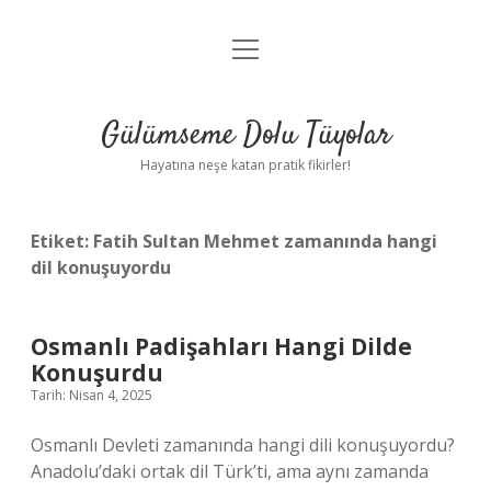
menüyü
Anasayfa
aç
Gizlilik Politikası
Gülümseme Dolu Tüyolar
Yasal Uyarı
Hayatına neşe katan pratik fikirler!
Hakkımızda
Etiket:
Fatih Sultan Mehmet zamanında hangi
dil konuşuyordu
Osmanlı Padişahları Hangi Dilde
Konuşurdu
Tarih: Nisan 4, 2025
Osmanlı Devleti zamanında hangi dili konuşuyordu?
Anadolu’daki ortak dil Türk’ti, ama aynı zamanda