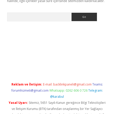
halinde, ilgili içerikler yasal süre içerisinde sitemizden kaldırılacaktır.
Arama
er
Reklam ve İletişim:
E-mail:
backlinkpaneli@gmail.com
Teams:
forumhizmeti@gmail.com
Whatsapp: 0262 606 0 726
Telegram:
@karabul
Yasal Uyarı:
Sitemiz, 5651 Sayılı Kanun gereğince Bilgi Teknolojileri
ve İletişim Kurumu (BTK) tarafından onaylanmış bir Yer Sağlayıcı