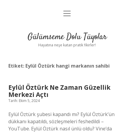
menüyü
Anasayfa
aç
Gizlilik Politikası
Gülümseme Dolu Tüyolar
Yasal Uyarı
Hayatına neşe katan pratik fikirler!
Hakkımızda
Etiket:
Eylül Öztürk hangi markanın sahibi
Eylül Öztürk Ne Zaman Güzellik
Merkezi Açtı
Tarih: Ekim 5, 2024
Eylül Öztürk şubesi kapandı mı? Eylül Öztürk’ün
dükkanı kapatıldı, sözleşmeleri feshedildi –
YouTube. Eylül Öztürk nasıl ünlü oldu? Vine’da