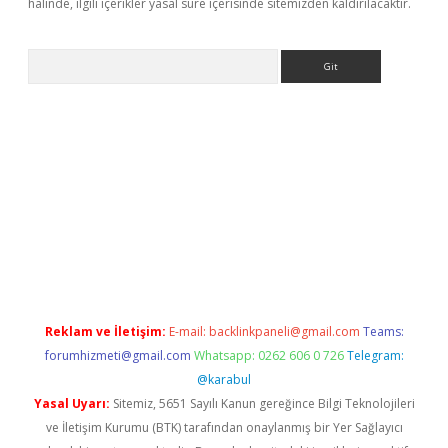
halinde, ilgili içerikler yasal süre içerisinde sitemizden kaldırılacaktır.
Arama
riş
betexper
Reklam ve İletişim:
E-mail:
backlinkpaneli@gmail.com
Teams:
forumhizmeti@gmail.com
Whatsapp: 0262 606 0 726
Telegram:
@karabul
Yasal Uyarı:
Sitemiz, 5651 Sayılı Kanun gereğince Bilgi Teknolojileri
ve İletişim Kurumu (BTK) tarafından onaylanmış bir Yer Sağlayıcı