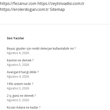
Merkezi
https://fezanur.com
https://zeytinvadisi.com.tr
Açtı
https://erolerdogan.com.tr
Sitemap
Sidebar
Son Yazılar
Beyaz giysiler için renkli deterjan kullanılabilir mi ?
Ağustos 6, 2026
Kavmin ne demek ?
Ağustos 5, 2026
Avangard hangi dilde ?
Ağustos 4, 2026
19’lü sistem nedir ?
Ağustos 3, 2026
2 iş günü ne demek ?
Ağustos 3, 2026
Kozan Adana ne kadar ?