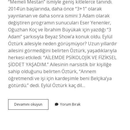
“Memeli Mestan” ismiyle geniş kitlelerce tanındı.
2014’ün başlarında, daha önce “3+1” olarak
yayınlanan ve daha sonra ismini 3 Adam olarak
değiştiren programın sunucuları Eser Yenenler,
Oğuzhan Koç ve İbrahim Büyükak için yazdığı “3
Adam” şarkısıyla Beyaz Show’a konuk oldu. Eylül
Öztürk ailesiyle neden görüşmüyor? Uzun yıllardır
ailesini görmediğini belirten Öztürk, yaşadıklarıyla
herkesi etkiledi. “AİLEMDE PSİKOLOJİK VE FİZİKSEL
ŞİDDET YAŞADIM.” Ailesinin narsistik bir kişiliğe
sahip olduğunu belirten Öztürk, “Annem
öğretmendi ve işi için kardeşimle beni Belçika’ya
götürdü.” dedi. Eylül Öztürk kaç dil…
Eylül
Devamını okuyun
Yorum Bırak
Öztürk
Ne
Zaman
Güzellik