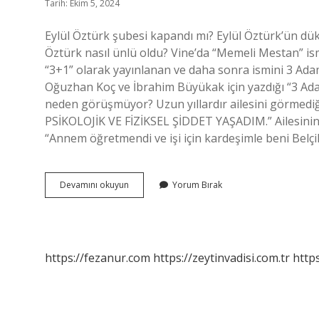
Tarih: Ekim 5, 2024
Eylül Öztürk şubesi kapandı mı? Eylül Öztürk’ün dük
Öztürk nasıl ünlü oldu? Vine’da “Memeli Mestan” ism
“3+1” olarak yayınlanan ve daha sonra ismini 3 Ada
Oğuzhan Koç ve İbrahim Büyükak için yazdığı “3 Adam
neden görüşmüyor? Uzun yıllardır ailesini görmediği
PSİKOLOJİK VE FİZİKSEL ŞİDDET YAŞADIM.” Ailesinin n
“Annem öğretmendi ve işi için kardeşimle beni Belçik
Eylül
Devamını okuyun
Yorum Bırak
Öztürk
Ne
Zaman
Güzellik
Merkezi
https://fezanur.com
https://zeytinvadisi.com.tr
http
Açtı