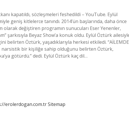
kanı kapatıldı, sözleşmeleri feshedildi – YouTube. Eylül
iyle geniş kitlelerce tanındı. 2014’ün başlarında, daha önce
m olarak değiştiren programın sunucuları Eser Yenenler,
” şarkısıyla Beyaz Show’a konuk oldu. Eylül Öztürk ailesiyl
ni belirten Öztürk, yaşadıklarıyla herkesi etkiledi. “AİLEMDE
arsistik bir kişiliğe sahip olduğunu belirten Öztürk,
a’ya götürdü.” dedi. Eylül Öztürk kaç dil…
s://erolerdogan.com.tr
Sitemap