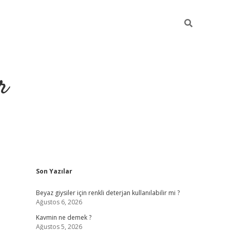
r
Sidebar
Son Yazılar
ilbet yeni giriş
ilbet
grandoperabet giriş
betexper
Beyaz giysiler için renkli deterjan kullanılabilir mi ?
Ağustos 6, 2026
Kavmin ne demek ?
Ağustos 5, 2026