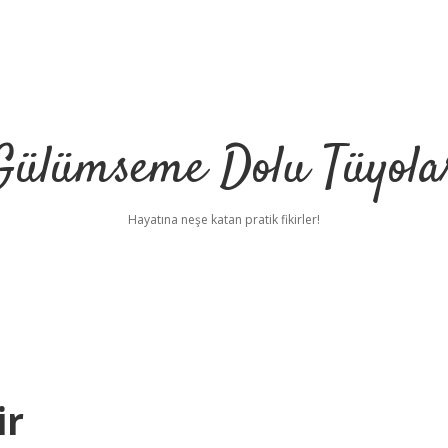
Gülümseme Dolu Tüyola
Hayatına neşe katan pratik fikirler!
ir