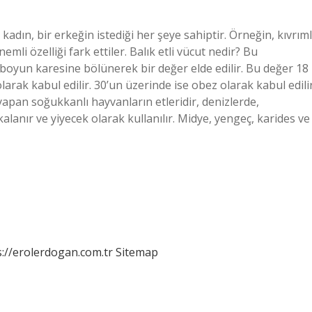
 kadın, bir erkeğin istediği her şeye sahiptir. Örneğin, kıvrıml
nemli özelliği fark ettiler. Balık etli vücut nedir? Bu
 boyun karesine bölünerek bir değer elde edilir. Bu değer 18
olarak kabul edilir. 30’un üzerinde ise obez olarak kabul edilir
 yapan soğukkanlı hayvanların etleridir, denizlerde,
kalanır ve yiyecek olarak kullanılır. Midye, yengeç, karides ve
s://erolerdogan.com.tr
Sitemap