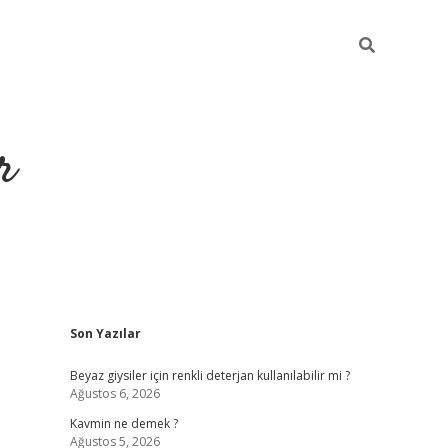
r
Sidebar
Son Yazılar
ilbet yeni giriş
ilbet
grandoperabet giriş
betexper
Beyaz giysiler için renkli deterjan kullanılabilir mi ?
Ağustos 6, 2026
Kavmin ne demek ?
Ağustos 5, 2026