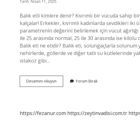
Tarih: Nisan 11, 2025
Balık etli kimlere denir? Kıvrımlı bir vücuda sahip bir
kalçalar! Erkekler, kıvrımlı kadınlarda sevdikleri iki ö
parametrenin değerini belirlemek için vücut ağırlığı
ile 25 arasında normal, 25 ile 30 arasında ise kilolu 
Balık eti ne etidir? Balık eti, solungaçlarla solunum
nehirlerde, göllerde ve diğer tatlı su kütlelerinde ya
ıstakoz gibi…
Balık
Devamını okuyun
Yorum Bırak
Etli
Neden
Denir
https://fezanur.com
https://zeytinvadisi.com.tr
http