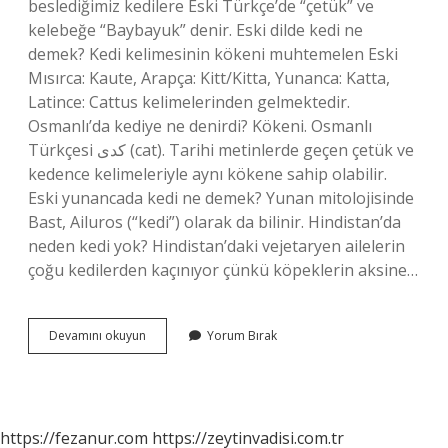
beslediğimiz kedilere Eski Türkçe’de “çetük” ve
kelebeğe “Baybayuk” denir. Eski dilde kedi ne
demek? Kedi kelimesinin kökeni muhtemelen Eski
Mısırca: Kaute, Arapça: Kitt/Kitta, Yunanca: Katta,
Latince: Cattus kelimelerinden gelmektedir.
Osmanlı’da kediye ne denirdi? Kökeni. Osmanlı
Türkçesi كدی‎ (cat). Tarihi metinlerde geçen çetük ve
kedence kelimeleriyle aynı kökene sahip olabilir.
Eski yunancada kedi ne demek? Yunan mitolojisinde
Bast, Ailuros (“kedi”) olarak da bilinir. Hindistan’da
neden kedi yok? Hindistan’daki vejetaryen ailelerin
çoğu kedilerden kaçınıyor çünkü köpeklerin aksine…
Çetük
Devamını okuyun
Yorum Bırak
Ne
Demek
https://fezanur.com
https://zeytinvadisi.com.tr