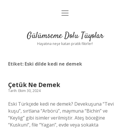
menüyü
Anasayfa
aç
Gizlilik Politikası
Gülümseme Dolu Tüyolar
Yasal Uyarı
Hayatına neşe katan pratik fikirler!
Hakkımızda
Etiket:
Eski dilde kedi ne demek
Çetük Ne Demek
Tarih: Ekim 30, 2024
Eski Türkçede kedi ne demek? Devekuşuna “Tevi
kuşu”, sırtlana “Arbörü”, maymuna “Bichin” ve
“Keylig” gibi isimler verilmiştir. Ateş böceğine
“Kuskuni”, file “Yagan”, evde veya sokakta