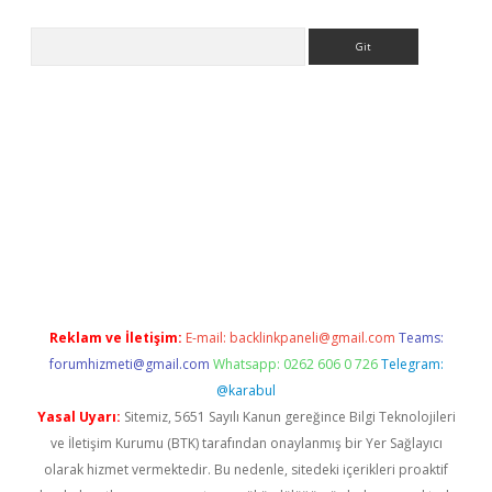
Arama
er
Reklam ve İletişim:
E-mail:
backlinkpaneli@gmail.com
Teams:
forumhizmeti@gmail.com
Whatsapp: 0262 606 0 726
Telegram:
@karabul
Yasal Uyarı:
Sitemiz, 5651 Sayılı Kanun gereğince Bilgi Teknolojileri
ve İletişim Kurumu (BTK) tarafından onaylanmış bir Yer Sağlayıcı
olarak hizmet vermektedir. Bu nedenle, sitedeki içerikleri proaktif