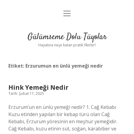
menüyü
Anasayfa
aç
Gizlilik Politikası
Gülümseme Dolu Tüyolar
Yasal Uyarı
Hayatına neşe katan pratik fikirler!
Hakkımızda
Etiket:
Erzurumun en ünlü yemeği nedir
Hink Yemeği Nedir
Tarih: Şubat 17, 2025
Erzurum’un en ünlü yemeği nedir? 1. Cağ Kebabı
Kuzu etinden yapılan bir kebap türü olan Cağ
Kebabı, Erzurum yöresinin en meşhur yemeğidir.
Cağ Kebabı, kuzu etinin süt, soğan, karabiber ve