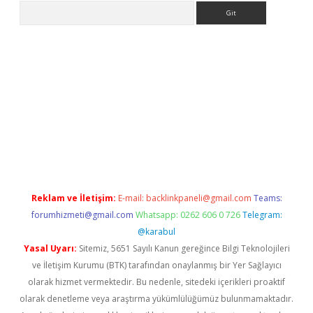
Arama
er
Reklam ve İletişim:
E-mail:
backlinkpaneli@gmail.com
Teams:
forumhizmeti@gmail.com
Whatsapp: 0262 606 0 726
Telegram:
@karabul
Yasal Uyarı:
Sitemiz, 5651 Sayılı Kanun gereğince Bilgi Teknolojileri
ve İletişim Kurumu (BTK) tarafından onaylanmış bir Yer Sağlayıcı
olarak hizmet vermektedir. Bu nedenle, sitedeki içerikleri proaktif
olarak denetleme veya araştırma yükümlülüğümüz bulunmamaktadır.