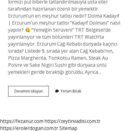
kırmızı pul biberle tatlandırılmasıyla usta eller
tarafından hazırlanan özenli bir yemektir.
Erzurum’un en meşhur tatlısı nedir? Dolma Kadayıf
| Erzurum’un meşhur tatlısı “Kadayif Dolması” nasıl
yapılır?
“Yemeğin Serüveni” TRT Belgesel’de
yayınlanıyor ve tüm bölümleri TRT Watch’ta
yayınlanıyor. Erzurum Cağ Kebabı dünyada kaçıncı
sırada? Listede 9. sırada yer alan Cağ Kebabı’nın,
Pizza Margherita, Tonkotsu Ramen, Steak Au
Poivre ve Sake Nigiri Sushi gibi dünyaca ünlü
yemekleri geride bıraktığı görüldü. Ayrıca…
Hink
Devamını okuyun
Yorum Bırak
Yemeği
Nedir
https://fezanur.com
https://zeytinvadisi.com.tr
https://erolerdogan.com.tr
Sitemap