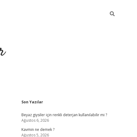
r
Sidebar
Son Yazılar
ilbet yeni giriş
ilbet
grandoperabet giriş
betexper
Beyaz giysiler için renkli deterjan kullanılabilir mi ?
Ağustos 6, 2026
Kavmin ne demek ?
Ağustos 5, 2026