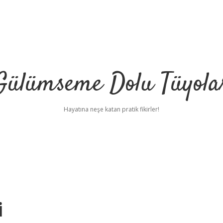
Gülümseme Dolu Tüyola
Hayatına neşe katan pratik fikirler!
i