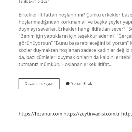
Tarih: Ekim 6, 2024
Erkekler iltifattan hoşlanır mı? Çünkü erkekler baz
hoşlanmadığından korkmamalı ve başka şeyler yapmalı
duymayı severler. Erkekler hangi iltifatları sever? 
“Benim için yaptıkların için teşekkür ederim” “Ger
görünüyorsun” “Bunu başarabileceğini biliyorum” 
sözler duymaktan hoşlanan sadece kadınlar değildir.
da, bazı cümleleri duymak onların da kalbini eritebil
tutmanız mümkün. Hoşlanan erkek iltifat…
Erkek
Devamını okuyun
Yorum Bırak
Iltifat
Sever
Mi
https://fezanur.com
https://zeytinvadisi.com.tr
http