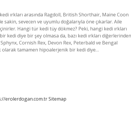
 kedi ırkları arasında Ragdoll, British Shorthair, Maine Coon
ikle sakin, sevecen ve uyumlu doğalarıyla öne çıkarlar. Aile
inirler. Hangi tür kedi tüy dökmez? Peki, hangi kedi ırkları
 kedi diye bir şey olmasa da, bazı kedi ırkları diğerlerinde
a Sphynx, Cornish Rex, Devon Rex, Peterbald ve Bengal
k olarak tamamen hipoalerjenik bir kedi diye…
s://erolerdogan.com.tr
Sitemap