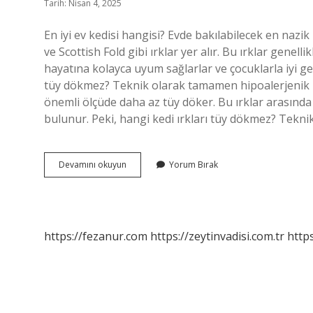
Tarih: Nisan 4, 2025
En iyi ev kedisi hangisi? Evde bakılabilecek en nazik
ve Scottish Fold gibi ırklar yer alır. Bu ırklar genell
hayatına kolayca uyum sağlarlar ve çocuklarla iyi geç
tüy dökmez? Teknik olarak tamamen hipoalerjenik bir
önemli ölçüde daha az tüy döker. Bu ırklar arasınd
bulunur. Peki, hangi kedi ırkları tüy dökmez? Tekni
Evde
Devamını okuyun
Yorum Bırak
Hangi
Cins
Kedi
Beslenir
https://fezanur.com
https://zeytinvadisi.com.tr
http