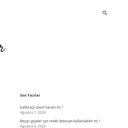
r
Sidebar
Son Yazılar
ilbet yeni giriş
ilbet
grandoperabet giriş
betexper
Kaldıraçlı işlem haram mı ?
Ağustos 7, 2026
Beyaz giysiler için renkli deterjan kullanılabilir mi ?
Ağustos 6, 2026