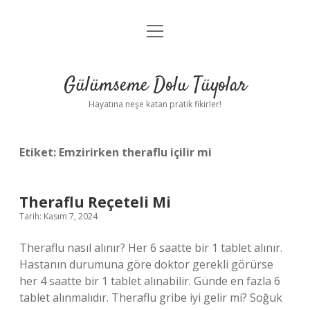
menüyü
Anasayfa
aç
Gizlilik Politikası
Gülümseme Dolu Tüyolar
Yasal Uyarı
Hayatına neşe katan pratik fikirler!
Hakkımızda
Etiket:
Emzirirken theraflu içilir mi
Theraflu Reçeteli Mi
Tarih: Kasım 7, 2024
Theraflu nasıl alınır? Her 6 saatte bir 1 tablet alınır.
Hastanın durumuna göre doktor gerekli görürse
her 4 saatte bir 1 tablet alınabilir. Günde en fazla 6
tablet alınmalıdır. Theraflu gribe iyi gelir mi? Soğuk