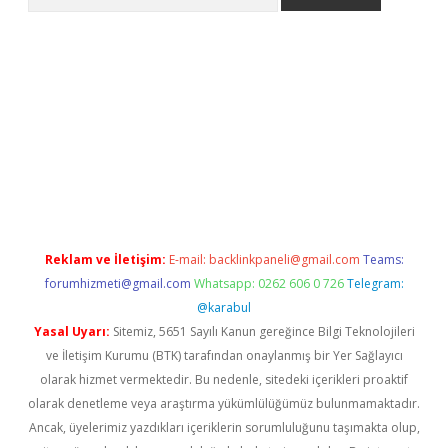
er
Reklam ve İletişim:
E-mail:
backlinkpaneli@gmail.com
Teams:
forumhizmeti@gmail.com
Whatsapp: 0262 606 0 726
Telegram:
@karabul
Yasal Uyarı:
Sitemiz, 5651 Sayılı Kanun gereğince Bilgi Teknolojileri
ve İletişim Kurumu (BTK) tarafından onaylanmış bir Yer Sağlayıcı
olarak hizmet vermektedir. Bu nedenle, sitedeki içerikleri proaktif
olarak denetleme veya araştırma yükümlülüğümüz bulunmamaktadır.
Ancak, üyelerimiz yazdıkları içeriklerin sorumluluğunu taşımakta olup,