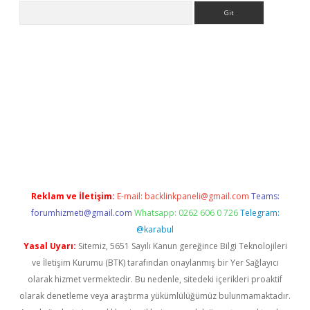
Arama
er
Reklam ve İletişim:
E-mail:
backlinkpaneli@gmail.com
Teams:
forumhizmeti@gmail.com
Whatsapp: 0262 606 0 726
Telegram:
@karabul
Yasal Uyarı:
Sitemiz, 5651 Sayılı Kanun gereğince Bilgi Teknolojileri
ve İletişim Kurumu (BTK) tarafından onaylanmış bir Yer Sağlayıcı
olarak hizmet vermektedir. Bu nedenle, sitedeki içerikleri proaktif
olarak denetleme veya araştırma yükümlülüğümüz bulunmamaktadır.