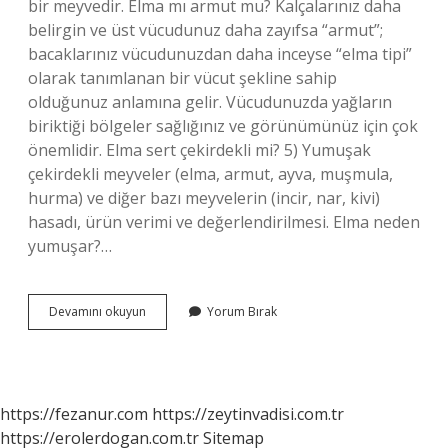
bir meyvedir. Elma mı armut mu? Kalçalarınız daha
belirgin ve üst vücudunuz daha zayıfsa “armut”;
bacaklarınız vücudunuzdan daha inceyse “elma tipi”
olarak tanımlanan bir vücut şekline sahip
olduğunuz anlamına gelir. Vücudunuzda yağların
biriktiği bölgeler sağlığınız ve görünümünüz için çok
önemlidir. Elma sert çekirdekli mi? 5) Yumuşak
çekirdekli meyveler (elma, armut, ayva, muşmula,
hurma) ve diğer bazı meyvelerin (incir, nar, kivi)
hasadı, ürün verimi ve değerlendirilmesi. Elma neden
yumuşar?…
Elma
Devamını okuyun
Yorum Bırak
Armut
Sert
Mi
Yumuşak
Mı
https://fezanur.com
https://zeytinvadisi.com.tr
https://erolerdogan.com.tr
Sitemap