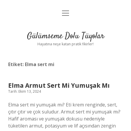
menüyü
Anasayfa
aç
Gizlilik Politikası
Gülümseme Dolu Tüyolar
Yasal Uyarı
Hayatına neşe katan pratik fikirler!
Hakkımızda
Etiket:
Elma sert mi
Elma Armut Sert Mi Yumuşak Mı
Tarih: Ekim 13, 2024
Elma sert mi yumuşak mı? Eti krem ​​renginde, sert,
çıtır çıtır ve çok suludur. Armut sert mi yumuşak mı?
Hafif aroması ve yumuşak dokusu nedeniyle
tüketilen armut, potasyum ve lif açısından zengin